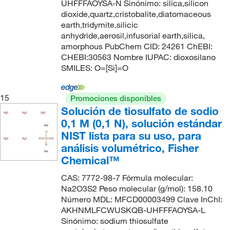
UHFFFAOYSA-N Sinónimo: silica,silicon
dioxide,quartz,cristobalite,diatomaceous
earth,tridymite,silicic
anhydride,aerosil,infusorial earth,silica,
amorphous PubChem CID: 24261 ChEBI:
CHEBI:30563 Nombre IUPAC: dioxosilano
SMILES: O=[Si]=O
15
Promociones disponibles
Solución de tiosulfato de sodio
0,1 M (0,1 N), solución estándar
NIST lista para su uso, para
análisis volumétrico, Fisher
Chemical™
CAS: 7772-98-7 Fórmula molecular:
Na2O3S2 Peso molecular (g/mol): 158.10
Número MDL: MFCD00003499 Clave InChI:
AKHNMLFCWUSKQB-UHFFFAOYSA-L
Sinónimo: sodium thiosulfate