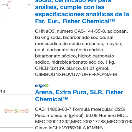
análisis, cumple con las
especificaciones analíticas de la
Far. Eur., Fisher Chemical™
CHNaO3, número CAS-144-55-8, acidosan,
baking soda, bicarbonado sódico, sal
monosódica de ácido carbónico, meylon,
neut, carbonato de ácido sódico,
bicarbonato sódico, hidrobicarbonato
sódico, hidrobicarbonato sódico, 1 kg,
CHEBI:32139, blanco, 84,01 g/mol,
UIIMBOGNXHQVGW-UHFFFAOYSA-M
Arena, Extra Pura, SLR, Fisher
14
Chemical™
CAS: 14808-60-7 Fórmula molecular: O2Si
Peso molecular (g/mol): 60.08 Número MDL:
MFCD00011232,MFCD00217788,MFCD0016
Clave InChI: VYPSYNLAJGMNEJ-