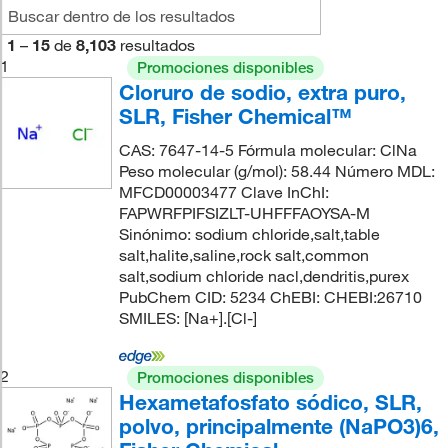
1
–
15
de
8,103
resultados
1
Promociones disponibles
Cloruro de sodio, extra puro,
SLR, Fisher Chemical™
CAS: 7647-14-5 Fórmula molecular: ClNa
Peso molecular (g/mol): 58.44 Número MDL:
MFCD00003477 Clave InChI:
FAPWRFPIFSIZLT-UHFFFAOYSA-M
Sinónimo: sodium chloride,salt,table
salt,halite,saline,rock salt,common
salt,sodium chloride nacl,dendritis,purex
PubChem CID: 5234 ChEBI: CHEBI:26710
SMILES: [Na+].[Cl-]
2
Promociones disponibles
Hexametafosfato sódico, SLR,
polvo, principalmente (NaPO3)6,