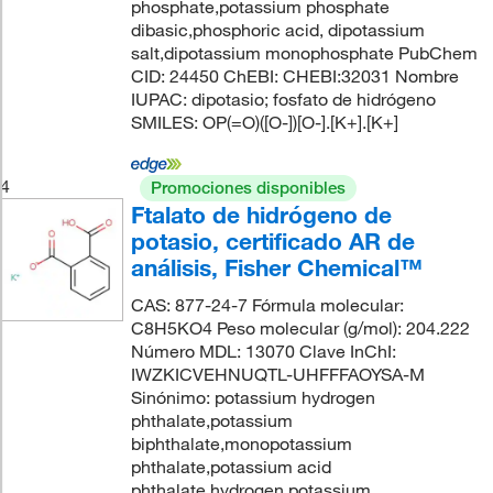
phosphate,potassium phosphate
dibasic,phosphoric acid, dipotassium
salt,dipotassium monophosphate PubChem
CID: 24450 ChEBI: CHEBI:32031 Nombre
IUPAC: dipotasio; fosfato de hidrógeno
SMILES: OP(=O)([O-])[O-].[K+].[K+]
4
Promociones disponibles
Ftalato de hidrógeno de
potasio, certificado AR de
análisis, Fisher Chemical™
CAS: 877-24-7 Fórmula molecular:
C8H5KO4 Peso molecular (g/mol): 204.222
Número MDL: 13070 Clave InChI:
IWZKICVEHNUQTL-UHFFFAOYSA-M
Sinónimo: potassium hydrogen
phthalate,potassium
biphthalate,monopotassium
phthalate,potassium acid
phthalate,hydrogen potassium