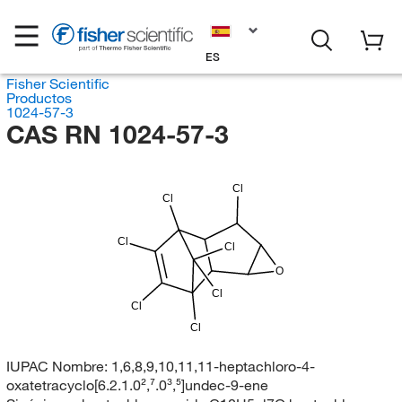
ES
Fisher Scientific
Productos
1024-57-3
CAS RN 1024-57-3
Cl
Cl
Cl
Cl
O
Cl
Cl
Cl
IUPAC Nombre:
1,6,8,9,10,11,11-heptachloro-4-
oxatetracyclo[6.2.1.0²,⁷.0³,⁵]undec-9-ene