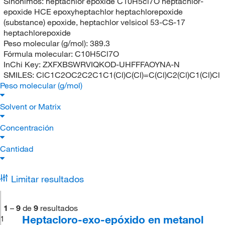
Sinónimos:
heptachlor epoxide C10H5cl7O heptachlor-
epoxide HCE epoxyheptachlor heptachlorepoxide
(substance) epoxide, heptachlor velsicol 53-CS-17
heptachlorepoxide
Peso molecular (g/mol):
389.3
Fórmula molecular:
C10H5Cl7O
InChi Key:
ZXFXBSWRVIQKOD-UHFFFAOYNA-N
SMILES:
ClC1C2OC2C2C1C1(Cl)C(Cl)=C(Cl)C2(Cl)C1(Cl)Cl
Peso molecular (g/mol)
Solvent or Matrix
Concentración
Cantidad
Limitar resultados
1
–
9
de
9
resultados
Heptacloro-exo-epóxido en metanol
1