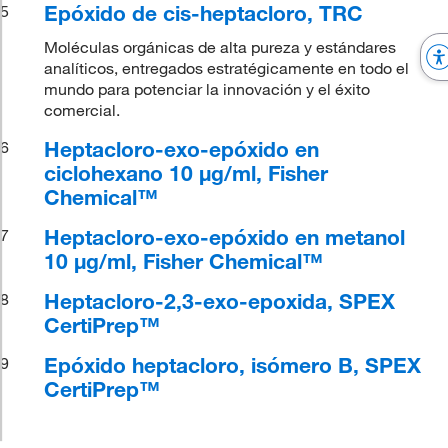
Epóxido de cis-heptacloro, TRC
5
Moléculas orgánicas de alta pureza y estándares
analíticos, entregados estratégicamente en todo el
mundo para potenciar la innovación y el éxito
comercial.
Heptacloro-exo-epóxido en
6
ciclohexano 10 μg/ml, Fisher
Chemical™
Heptacloro-exo-epóxido en metanol
7
10 μg/ml, Fisher Chemical™
Heptacloro-2,3-exo-epoxida, SPEX
8
CertiPrep™
Epóxido heptacloro, isómero B, SPEX
9
CertiPrep™