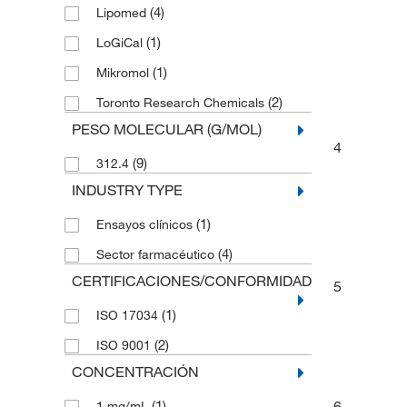
(4)
Lipomed
(1)
LoGiCal
(1)
Mikromol
(2)
Toronto Research Chemicals
PESO MOLECULAR (G/MOL)
4
(9)
312.4
INDUSTRY TYPE
(1)
Ensayos clínicos
(4)
Sector farmacéutico
CERTIFICACIONES/CONFORMIDAD
5
(1)
ISO 17034
(2)
ISO 9001
CONCENTRACIÓN
6
(1)
1 mg/mL