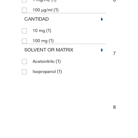
(1)
100 μg/ml
CANTIDAD
(1)
10 mg
(1)
100 mg
SOLVENT OR MATRIX
7
(1)
Acetonitrilo
(1)
Isopropanol
8