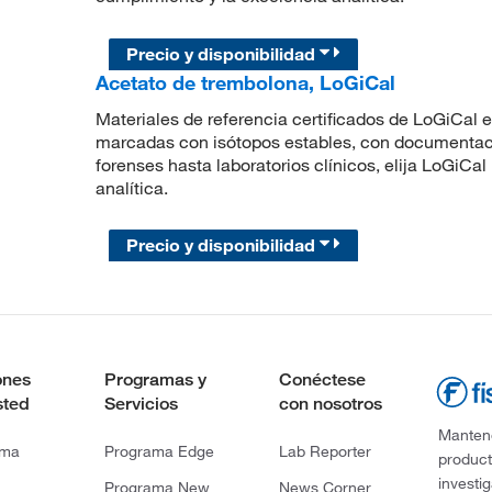
Precio y disponibilidad
Acetato de trembolona, LoGiCal
Materiales de referencia certificados de LoGiCal 
marcadas con isótopos estables, con documentaci
forenses hasta laboratorios clínicos, elija LoGiCa
analítica.
Precio y disponibilidad
ones
Programas y
Conéctese
sted
Servicios
con nosotros
Mantene
rma
Programa Edge
Lab Reporter
product
investi
Programa New
News Corner