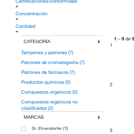
Certificaciones/conformidad
Concentración
Cantidad
1
–
9
de
CATEGORÍA
1
Tampones y patrones
(7)
Patrones de cromatografía
(7)
Patrones de fármacos
(7)
Productos químicos
(2)
2
Compuestos orgánicos
(2)
Compuestos orgánicos no
clasificados
(2)
MARCAS
(1)
Dr. Ehrenstorfer
3