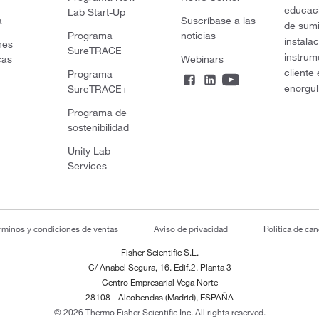
educaci
Lab Start-Up
a
Suscríbase a las
de sumi
Programa
noticias
instala
nes
SureTRACE
instrum
cas
Webinars
cliente
Programa
enorgul
SureTRACE+
Programa de
sostenibilidad
Unity Lab
Services
rminos y condiciones de ventas
Aviso de privacidad
Política de ca
Fisher Scientific S.L.
C/ Anabel Segura, 16. Edif.2. Planta 3
Centro Empresarial Vega Norte
28108 - Alcobendas (Madrid), ESPAÑA
© 2026 Thermo Fisher Scientific Inc. All rights reserved.