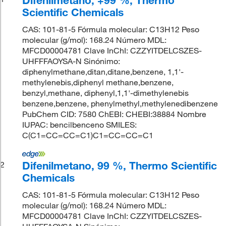
Scientific Chemicals
CAS: 101-81-5 Fórmula molecular: C13H12 Peso
molecular (g/mol): 168.24 Número MDL:
MFCD00004781 Clave InChI: CZZYITDELCSZES-
UHFFFAOYSA-N Sinónimo:
diphenylmethane,ditan,ditane,benzene, 1,1'-
methylenebis,diphenyl methane,benzene,
benzyl,methane, diphenyl,1,1'-dimethylenebis
benzene,benzene, phenylmethyl,methylenedibenzene
PubChem CID: 7580 ChEBI: CHEBI:38884 Nombre
IUPAC: bencilbenceno SMILES:
C(C1=CC=CC=C1)C1=CC=CC=C1
Difenilmetano, 99 %, Thermo Scientific
2
Chemicals
CAS: 101-81-5 Fórmula molecular: C13H12 Peso
molecular (g/mol): 168.24 Número MDL:
MFCD00004781 Clave InChI: CZZYITDELCSZES-