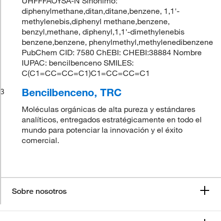
UHFFFAOYSA-N Sinónimo:
diphenylmethane,ditan,ditane,benzene, 1,1'-
methylenebis,diphenyl methane,benzene,
benzyl,methane, diphenyl,1,1'-dimethylenebis
benzene,benzene, phenylmethyl,methylenedibenzene
PubChem CID: 7580 ChEBI: CHEBI:38884 Nombre
IUPAC: bencilbenceno SMILES:
C(C1=CC=CC=C1)C1=CC=CC=C1
Bencilbenceno, TRC
3
Moléculas orgánicas de alta pureza y estándares
analíticos, entregados estratégicamente en todo el
mundo para potenciar la innovación y el éxito
comercial.
Sobre nosotros