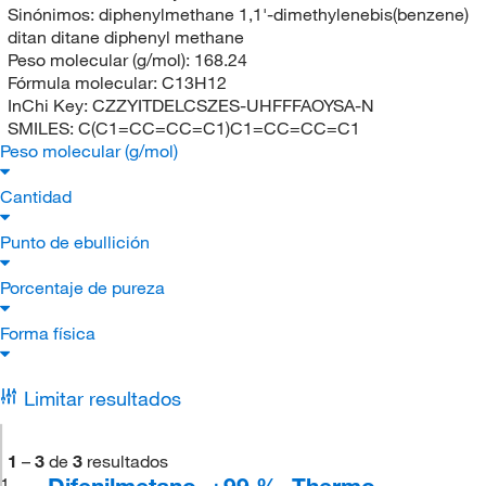
Sinónimos:
diphenylmethane 1,1'-dimethylenebis(benzene)
ditan ditane diphenyl methane
Peso molecular (g/mol):
168.24
Fórmula molecular:
C13H12
InChi Key:
CZZYITDELCSZES-UHFFFAOYSA-N
SMILES:
C(C1=CC=CC=C1)C1=CC=CC=C1
Peso molecular (g/mol)
Cantidad
Punto de ebullición
Porcentaje de pureza
Forma física
Limitar resultados
1
–
3
de
3
resultados
Difenilmetano, +99 %, Thermo
1