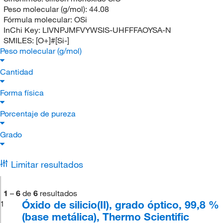
Peso molecular (g/mol):
44.08
Fórmula molecular:
OSi
InChi Key:
LIVNPJMFVYWSIS-UHFFFAOYSA-N
SMILES:
[O+]#[Si-]
Peso molecular (g/mol)
Cantidad
Forma física
Porcentaje de pureza
Grado
Limitar resultados
1
–
6
de
6
resultados
Óxido de silicio(II), grado óptico, 99,8 %
1
(base metálica), Thermo Scientific