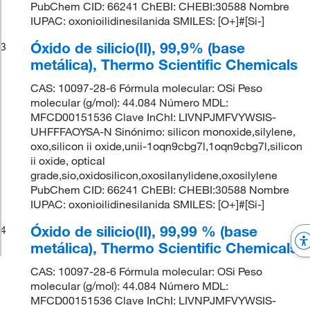
PubChem CID: 66241 ChEBI: CHEBI:30588 Nombre
IUPAC: oxonioilidinesilanida SMILES: [O+]#[Si-]
Óxido de silicio(II), 99,9% (base
3
metálica), Thermo Scientific Chemicals
CAS: 10097-28-6 Fórmula molecular: OSi Peso
molecular (g/mol): 44.084 Número MDL:
MFCD00151536 Clave InChI: LIVNPJMFVYWSIS-
UHFFFAOYSA-N Sinónimo: silicon monoxide,silylene,
oxo,silicon ii oxide,unii-1oqn9cbg7l,1oqn9cbg7l,silicon
ii oxide, optical
grade,sio,oxidosilicon,oxosilanylidene,oxosilylene
PubChem CID: 66241 ChEBI: CHEBI:30588 Nombre
IUPAC: oxonioilidinesilanida SMILES: [O+]#[Si-]
Óxido de silicio(II), 99,99 % (base
4
metálica), Thermo Scientific Chemicals
CAS: 10097-28-6 Fórmula molecular: OSi Peso
molecular (g/mol): 44.084 Número MDL:
MFCD00151536 Clave InChI: LIVNPJMFVYWSIS-