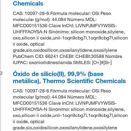
Chemicals
CAS: 10097-28-6 Fórmula molecular: OSi Peso
molecular (g/mol): 44.084 Número MDL:
MFCD00151536 Clave InChI: LIVNPJMFVYWSIS-
UHFFFAOYSA-N Sinónimo: silicon monoxide,silylene,
oxo,silicon ii oxide,unii-1oqn9cbg7l,1oqn9cbg7l,silicon
ii oxide, optical
grade,sio,oxidosilicon,oxosilanylidene,oxosilylene
PubChem CID: 66241 ChEBI: CHEBI:30588 Nombre
IUPAC: oxonioilidinesilanida SMILES: [O+]#[Si-]
Óxido de silicio(II), 99,9% (base
2
metálica), Thermo Scientific Chemicals
CAS: 10097-28-6 Fórmula molecular: OSi Peso
molecular (g/mol): 44.084 Número MDL:
MFCD00151536 Clave InChI: LIVNPJMFVYWSIS-
UHFFFAOYSA-N Sinónimo: silicon monoxide,silylene,
oxo,silicon ii oxide,unii-1oqn9cbg7l,1oqn9cbg7l,silicon
ii oxide, optical
grade,sio,oxidosilicon,oxosilanylidene,oxosilylene