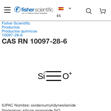
ES
Fisher Scientific
Productos
Productos químicos
10097-28-6
CAS RN 10097-28-6
Si
O
IUPAC Nombre:
oxidaniumylidynesilanide
Sinónimos:
silicon monoxide SiO