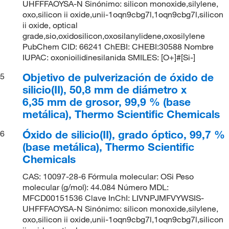
UHFFFAOYSA-N Sinónimo: silicon monoxide,silylene,
oxo,silicon ii oxide,unii-1oqn9cbg7l,1oqn9cbg7l,silicon
ii oxide, optical
grade,sio,oxidosilicon,oxosilanylidene,oxosilylene
PubChem CID: 66241 ChEBI: CHEBI:30588 Nombre
IUPAC: oxonioilidinesilanida SMILES: [O+]#[Si-]
Objetivo de pulverización de óxido de
5
silicio(II), 50,8 mm de diámetro x
6,35 mm de grosor, 99,9 % (base
metálica), Thermo Scientific Chemicals
Óxido de silicio(II), grado óptico, 99,7 %
6
(base metálica), Thermo Scientific
Chemicals
CAS: 10097-28-6 Fórmula molecular: OSi Peso
molecular (g/mol): 44.084 Número MDL:
MFCD00151536 Clave InChI: LIVNPJMFVYWSIS-
UHFFFAOYSA-N Sinónimo: silicon monoxide,silylene,
oxo,silicon ii oxide,unii-1oqn9cbg7l,1oqn9cbg7l,silicon