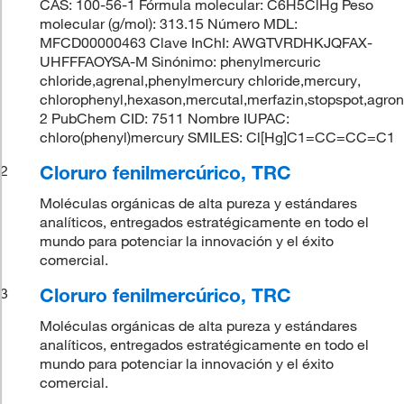
CAS: 100-56-1 Fórmula molecular: C6H5ClHg Peso
molecular (g/mol): 313.15 Número MDL:
MFCD00000463 Clave InChI: AWGTVRDHKJQFAX-
UHFFFAOYSA-M Sinónimo: phenylmercuric
chloride,agrenal,phenylmercury chloride,mercury,
chlorophenyl,hexason,mercutal,merfazin,stopspot,agron
2 PubChem CID: 7511 Nombre IUPAC:
chloro(phenyl)mercury SMILES: Cl[Hg]C1=CC=CC=C1
Cloruro fenilmercúrico, TRC
2
Moléculas orgánicas de alta pureza y estándares
analíticos, entregados estratégicamente en todo el
mundo para potenciar la innovación y el éxito
comercial.
Cloruro fenilmercúrico, TRC
3
Moléculas orgánicas de alta pureza y estándares
analíticos, entregados estratégicamente en todo el
mundo para potenciar la innovación y el éxito
comercial.