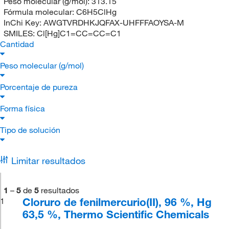
Peso molecular (g/mol):
313.15
Fórmula molecular:
C6H5ClHg
InChi Key:
AWGTVRDHKJQFAX-UHFFFAOYSA-M
SMILES:
Cl[Hg]C1=CC=CC=C1
Cantidad
Peso molecular (g/mol)
Porcentaje de pureza
Forma física
Tipo de solución
Limitar resultados
1
–
5
de
5
resultados
Cloruro de fenilmercurio(II), 96 %, Hg
1
63,5 %, Thermo Scientific Chemicals