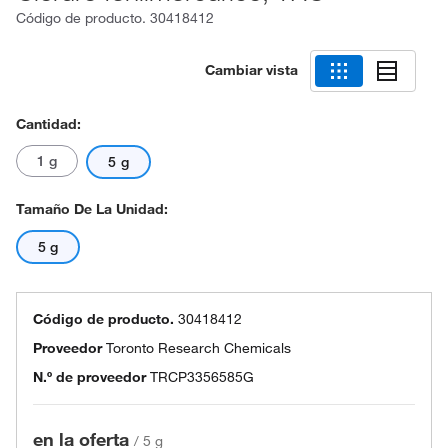
Código de producto.
30418412
Cambiar vista
Cantidad:
1 g
5 g
Tamaño De La Unidad:
5 g
Código de producto.
30418412
Proveedor
Toronto Research Chemicals
N.º de proveedor
TRCP3356585G
en la oferta
/
5 g