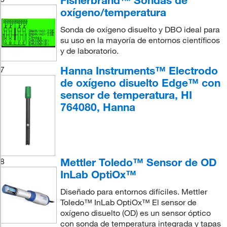
Fisherbrand™ Sondas de
oxígeno/temperatura
Sonda de oxígeno disuelto y DBO ideal para
su uso en la mayoría de entornos científicos
y de laboratorio.
Hanna Instruments™ Electrodo
7
de oxígeno disuelto Edge™ con
sensor de temperatura, HI
764080, Hanna
Mettler Toledo™ Sensor de OD
8
InLab OptiOx™
Diseñado para entornos difíciles. Mettler
Toledo™ InLab OptiOx™ El sensor de
oxígeno disuelto (OD) es un sensor óptico
con sonda de temperatura integrada y tapas