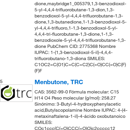
dione,maybridge1_005379,1,3-benzodioxol-
5-yl-4,4,4-trifluorobutane-1,3-dion,1,3-
benzodioxol-5-yl-4,4,4-trifluorobutane-1,3-
dione,1,3-butanedione,1-1,3-benzodioxol-5-
yl-4,4,4-trifluoro,1-1,3-benzodioxol-5-yl-
4,4,4-tri-fluorobutane-1,3-dione,1-1,3-
benzodioxole-5-yl-4,4,4-trifluorobutane-1,3-
dione PubChem CID: 2775368 Nombre
IUPAC: 1-(1,3-benzodioxol-5-il)-4,4,4-
trifluorobutano-1,3-diona SMILES:
C1OC2=C(O1)C=C(C=C2)C(=O)CC(=O)C(F)
(F)F
Menbutone, TRC
5
CAS: 3562-99-0 Fórmula molecular: C15
H14 O4 Peso molecular (g/mol): 258.27
Sinónimo: 3-Butyl-4-hydroxyphenylacetic
acid,Butylscopolamine Nombre IUPAC: 4-(4-
metaxinaftalena-1-il)-4-ácido oxobutanoico
SMILES:
COc1ccc(C(=O)CCC(=O)O)c2ccccc12