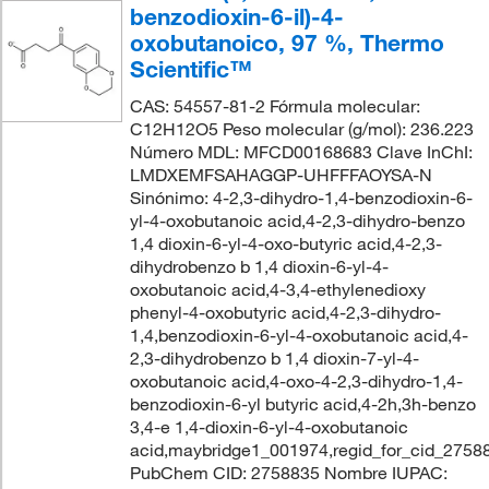
benzodioxin-6-il)-4-
oxobutanoico, 97 %, Thermo
Scientific™
CAS: 54557-81-2 Fórmula molecular:
C12H12O5 Peso molecular (g/mol): 236.223
Número MDL: MFCD00168683 Clave InChI:
LMDXEMFSAHAGGP-UHFFFAOYSA-N
Sinónimo: 4-2,3-dihydro-1,4-benzodioxin-6-
yl-4-oxobutanoic acid,4-2,3-dihydro-benzo
1,4 dioxin-6-yl-4-oxo-butyric acid,4-2,3-
dihydrobenzo b 1,4 dioxin-6-yl-4-
oxobutanoic acid,4-3,4-ethylenedioxy
phenyl-4-oxobutyric acid,4-2,3-dihydro-
1,4,benzodioxin-6-yl-4-oxobutanoic acid,4-
2,3-dihydrobenzo b 1,4 dioxin-7-yl-4-
oxobutanoic acid,4-oxo-4-2,3-dihydro-1,4-
benzodioxin-6-yl butyric acid,4-2h,3h-benzo
3,4-e 1,4-dioxin-6-yl-4-oxobutanoic
acid,maybridge1_001974,regid_for_cid_2758
PubChem CID: 2758835 Nombre IUPAC: