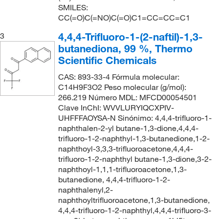
SMILES:
CC(=O)C(=NO)C(=O)C1=CC=CC=C1
4,4,4-Trifluoro-1-(2-naftil)-1,3-
3
butanediona, 99 %, Thermo
Scientific Chemicals
CAS: 893-33-4 Fórmula molecular:
C14H9F3O2 Peso molecular (g/mol):
266.219 Número MDL: MFCD00054501
Clave InChI: WVVLURYIQCXPIV-
UHFFFAOYSA-N Sinónimo: 4,4,4-trifluoro-1-
naphthalen-2-yl butane-1,3-dione,4,4,4-
trifluoro-1-2-naphthyl-1,3-butanedione,1-2-
naphthoyl-3,3,3-trifluoroacetone,4,4,4-
trifluoro-1-2-naphthyl butane-1,3-dione,3-2-
naphthoyl-1,1,1-trifluoroacetone,1,3-
butanedione, 4,4,4-trifluoro-1-2-
naphthalenyl,2-
naphthoyltrifluoroacetone,1,3-butanedione,
4,4,4-trifluoro-1-2-naphthyl,4,4,4-trifluoro-3-