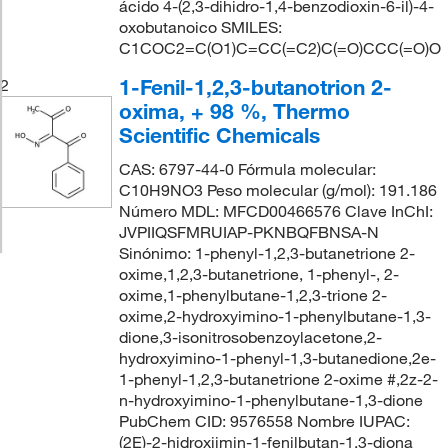
ácido 4-(2,3-dihidro-1,4-benzodioxin-6-il)-4-
oxobutanoico SMILES:
C1COC2=C(O1)C=CC(=C2)C(=O)CCC(=O)O
1-Fenil-1,2,3-butanotrion 2-
2
oxima, + 98 %, Thermo
Scientific Chemicals
CAS: 6797-44-0 Fórmula molecular:
C10H9NO3 Peso molecular (g/mol): 191.186
Número MDL: MFCD00466576 Clave InChI:
JVPIIQSFMRUIAP-PKNBQFBNSA-N
Sinónimo: 1-phenyl-1,2,3-butanetrione 2-
oxime,1,2,3-butanetrione, 1-phenyl-, 2-
oxime,1-phenylbutane-1,2,3-trione 2-
oxime,2-hydroxyimino-1-phenylbutane-1,3-
dione,3-isonitrosobenzoylacetone,2-
hydroxyimino-1-phenyl-1,3-butanedione,2e-
1-phenyl-1,2,3-butanetrione 2-oxime #,2z-2-
n-hydroxyimino-1-phenylbutane-1,3-dione
PubChem CID: 9576558 Nombre IUPAC:
(2E)-2-hidroxiimin-1-fenilbutan-1,3-diona