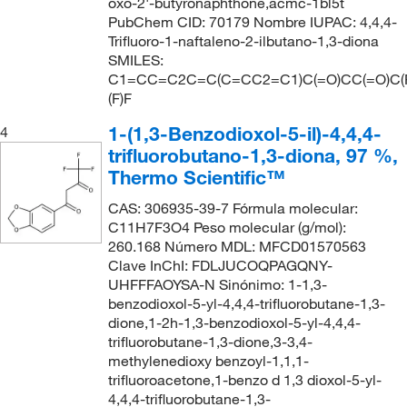
oxo-2'-butyronaphthone,acmc-1bl5t
PubChem CID: 70179 Nombre IUPAC: 4,4,4-
Trifluoro-1-naftaleno-2-ilbutano-1,3-diona
SMILES:
C1=CC=C2C=C(C=CC2=C1)C(=O)CC(=O)C(
(F)F
1-(1,3-Benzodioxol-5-il)-4,4,4-
4
trifluorobutano-1,3-diona, 97 %,
Thermo Scientific™
CAS: 306935-39-7 Fórmula molecular:
C11H7F3O4 Peso molecular (g/mol):
260.168 Número MDL: MFCD01570563
Clave InChI: FDLJUCOQPAGQNY-
UHFFFAOYSA-N Sinónimo: 1-1,3-
benzodioxol-5-yl-4,4,4-trifluorobutane-1,3-
dione,1-2h-1,3-benzodioxol-5-yl-4,4,4-
trifluorobutane-1,3-dione,3-3,4-
methylenedioxy benzoyl-1,1,1-
trifluoroacetone,1-benzo d 1,3 dioxol-5-yl-
4,4,4-trifluorobutane-1,3-