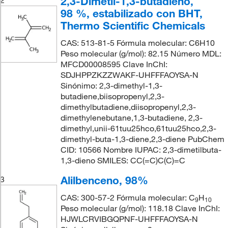
2,3-Dimetil-1,3-butadieno,
2
98 %, estabilizado con BHT,
Thermo Scientific Chemicals
CAS: 513-81-5 Fórmula molecular: C6H10
Peso molecular (g/mol): 82.15 Número MDL:
MFCD00008595 Clave InChI:
SDJHPPZKZZWAKF-UHFFFAOYSA-N
Sinónimo: 2,3-dimethyl-1,3-
butadiene,biisopropenyl,2,3-
dimethylbutadiene,diisopropenyl,2,3-
dimethylenebutane,1,3-butadiene, 2,3-
dimethyl,unii-61tuu25hco,61tuu25hco,2,3-
dimethyl-buta-1,3-diene,2,3-diene PubChem
CID: 10566 Nombre IUPAC: 2,3-dimetilbuta-
1,3-dieno SMILES: CC(=C)C(C)=C
Alilbenceno, 98%
3
CAS: 300-57-2 Fórmula molecular: C
H
9
10
Peso molecular (g/mol): 118.18 Clave InChI:
HJWLCRVIBGQPNF-UHFFFAOYSA-N