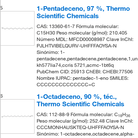
1-Pentadeceno, 97 %, Thermo
5
Scientific Chemicals
CAS: 13360-61-7 Fórmula molecular:
C15H30 Peso molecular (g/mol): 210.405
Número MDL: MFCD00008987 Clave InChI:
PJLHTVIBELQURV-UHFFFAOYSA-N
Sinónimo: 1-
pentadecene,pentadecene,pentadecene,1,uni
kh577lia74,ccris 5721,acmc-1bt6q
PubChem CID: 25913 ChEBI: CHEBI:77506
Nombre IUPAC: pentadec-1-eno SMILES:
CCCCCCCCCCCCCC=C
1-Octadeceno, 90 %, téc.,
6
Thermo Scientific Chemicals
CAS: 112-88-9 Fórmula molecular: C
H
18
36
Peso molecular (g/mol): 252.48 Clave InChI:
CCCMONHAUSKTEQ-UHFFFAOYSA-N
Sinónimo: 1-octadecene,octadecene,alpha-