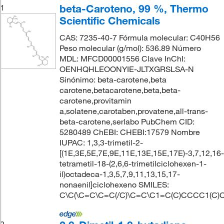
beta-Caroteno, 99 %, Thermo
1
Scientific Chemicals
CAS: 7235-40-7 Fórmula molecular: C40H56
Peso molecular (g/mol): 536.89 Número
MDL: MFCD00001556 Clave InChI:
OENHQHLEOONYIE-JLTXGRSLSA-N
Sinónimo: beta-carotene,beta
carotene,betacarotene,beta,beta-
carotene,provitamin
a,solatene,carotaben,provatene,all-trans-
beta-carotene,serlabo PubChem CID:
5280489 ChEBI: CHEBI:17579 Nombre
IUPAC: 1,3,3-trimetil-2-
[(1E,3E,5E,7E,9E,11E,13E,15E,17E)-3,7,12,16-
tetrametil-18-(2,6,6-trimetilciclohexen-1-
il)octadeca-1,3,5,7,9,11,13,15,17-
nonaenil]ciclohexeno SMILES:
C\C(\C=C\C=C(/C)\C=C\C1=C(C)CCCC1(C)