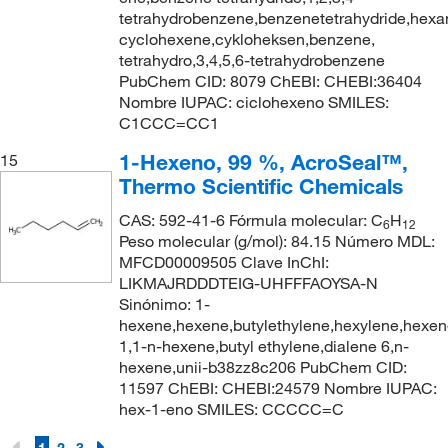
tetrahydrobenzene,benzenetetrahydride,hexa
cyclohexene,cykloheksen,benzene,
tetrahydro,3,4,5,6-tetrahydrobenzene
PubChem CID: 8079 ChEBI: CHEBI:36404
Nombre IUPAC: ciclohexeno SMILES:
C1CCC=CC1
1-Hexeno, 99 %, AcroSeal™,
15
Thermo Scientific Chemicals
CAS: 592-41-6 Fórmula molecular: C
H
6
12
Peso molecular (g/mol): 84.15 Número MDL:
MFCD00009505 Clave InChI:
LIKMAJRDDDTEIG-UHFFFAOYSA-N
Sinónimo: 1-
hexene,hexene,butylethylene,hexylene,hexen
1,1-n-hexene,butyl ethylene,dialene 6,n-
hexene,unii-b38zz8c206 PubChem CID:
11597 ChEBI: CHEBI:24579 Nombre IUPAC:
hex-1-eno SMILES: CCCCC=C