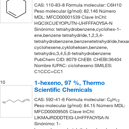
CAS: 110-83-8 Fórmula molecular: C6H10
Peso molecular (g/mol): 82.146 Número
MDL: MFCD00001539 Clave InChI:
HGCIXCUEYOPUTN-UHFFFAOYSA-N
Sinónimo: tetrahydrobenzene,cyclohex-1-
ene,benzene tetrahydride,1,2,3,4-
tetrahydrobenzene,benzenetetrahydride,hexa
cyclohexene,cykloheksen,benzene,
tetrahydro,3,4,5,6-tetrahydrobenzene
PubChem CID: 8079 ChEBI: CHEBI:36404
Nombre IUPAC: ciclohexeno SMILES:
C1CCC=CC1
1-hexeno, 97 %, Thermo
10
Scientific Chemicals
CAS: 592-41-6 Fórmula molecular: C
H
6
12
Peso molecular (g/mol): 84.15 Número MDL:
MFCD00009505 Clave InChI:
LIKMAJRDDDTEIG-UHFFFAOYSA-N
Sinónimo: 1-