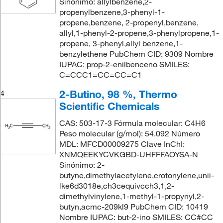
Sinónimo: allylbenzene,2-
propenylbenzene,3-phenyl-1-
propene,benzene, 2-propenyl,benzene,
allyl,1-phenyl-2-propene,3-phenylpropene,1-
propene, 3-phenyl,allyl benzene,1-
benzylethene PubChem CID: 9309 Nombre
IUPAC: prop-2-enilbenceno SMILES:
C=CCC1=CC=CC=C1
2-Butino, 98 %, Thermo
4
Scientific Chemicals
CAS: 503-17-3 Fórmula molecular: C4H6
Peso molecular (g/mol): 54.092 Número
MDL: MFCD00009275 Clave InChI:
XNMQEEKYCVKGBD-UHFFFAOYSA-N
Sinónimo: 2-
butyne,dimethylacetylene,crotonylene,unii-
lke6d3018e,ch3cequivcch3,1,2-
dimethylvinylene,1-methyl-1-propynyl,2-
butyn,acmc-209kl9 PubChem CID: 10419
Nombre IUPAC: but-2-ino SMILES: CC#CC