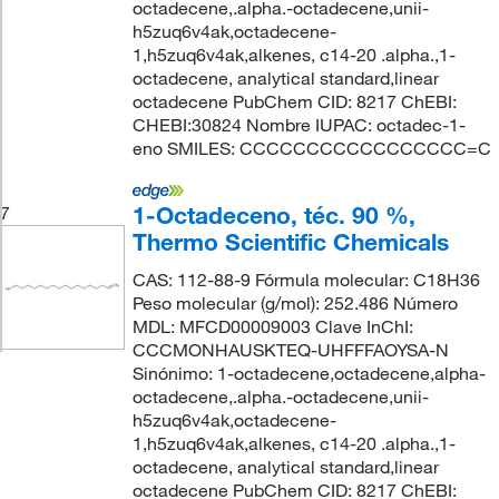
octadecene,.alpha.-octadecene,unii-
h5zuq6v4ak,octadecene-
1,h5zuq6v4ak,alkenes, c14-20 .alpha.,1-
octadecene, analytical standard,linear
octadecene PubChem CID: 8217 ChEBI:
CHEBI:30824 Nombre IUPAC: octadec-1-
eno SMILES: CCCCCCCCCCCCCCCCC=C
1-Octadeceno, téc. 90 %,
7
Thermo Scientific Chemicals
CAS: 112-88-9 Fórmula molecular: C18H36
Peso molecular (g/mol): 252.486 Número
MDL: MFCD00009003 Clave InChI:
CCCMONHAUSKTEQ-UHFFFAOYSA-N
Sinónimo: 1-octadecene,octadecene,alpha-
octadecene,.alpha.-octadecene,unii-
h5zuq6v4ak,octadecene-
1,h5zuq6v4ak,alkenes, c14-20 .alpha.,1-
octadecene, analytical standard,linear
octadecene PubChem CID: 8217 ChEBI: