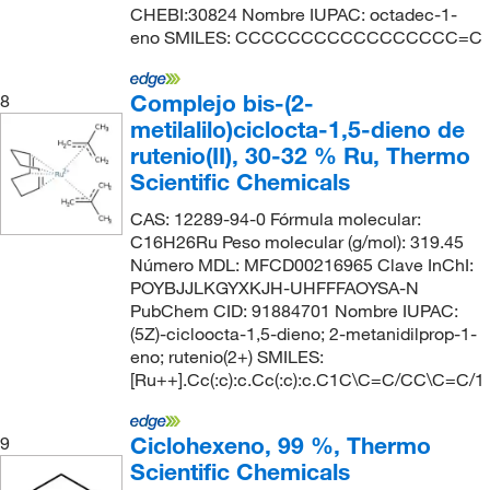
CHEBI:30824 Nombre IUPAC: octadec-1-
eno SMILES: CCCCCCCCCCCCCCCCC=C
Complejo bis-(2-
8
metilalilo)ciclocta-1,5-dieno de
rutenio(II), 30-32 % Ru, Thermo
Scientific Chemicals
CAS: 12289-94-0 Fórmula molecular:
C16H26Ru Peso molecular (g/mol): 319.45
Número MDL: MFCD00216965 Clave InChI:
POYBJJLKGYXKJH-UHFFFAOYSA-N
PubChem CID: 91884701 Nombre IUPAC:
(5Z)-cicloocta-1,5-dieno; 2-metanidilprop-1-
eno; rutenio(2+) SMILES:
[Ru++].Cc(:c):c.Cc(:c):c.C1C\C=C/CC\C=C/1
Ciclohexeno, 99 %, Thermo
9
Scientific Chemicals