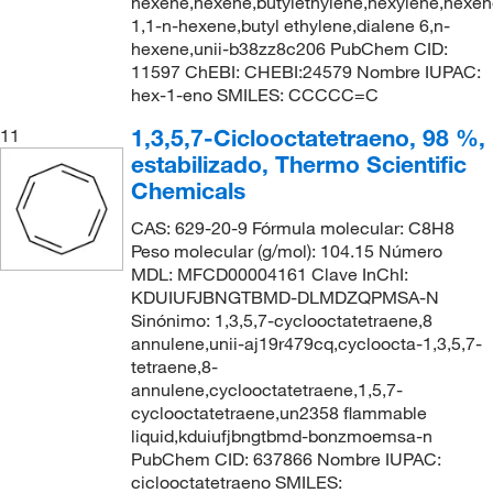
hexene,hexene,butylethylene,hexylene,hexen
1,1-n-hexene,butyl ethylene,dialene 6,n-
hexene,unii-b38zz8c206 PubChem CID:
11597 ChEBI: CHEBI:24579 Nombre IUPAC:
hex-1-eno SMILES: CCCCC=C
1,3,5,7-Ciclooctatetraeno, 98 %,
11
estabilizado, Thermo Scientific
Chemicals
CAS: 629-20-9 Fórmula molecular: C8H8
Peso molecular (g/mol): 104.15 Número
MDL: MFCD00004161 Clave InChI:
KDUIUFJBNGTBMD-DLMDZQPMSA-N
Sinónimo: 1,3,5,7-cyclooctatetraene,8
annulene,unii-aj19r479cq,cycloocta-1,3,5,7-
tetraene,8-
annulene,cyclooctatetraene,1,5,7-
cyclooctatetraene,un2358 flammable
liquid,kduiufjbngtbmd-bonzmoemsa-n
PubChem CID: 637866 Nombre IUPAC:
ciclooctatetraeno SMILES: