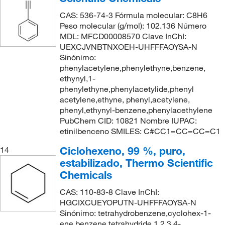
CAS: 536-74-3 Fórmula molecular: C8H6
Peso molecular (g/mol): 102.136 Número
MDL: MFCD00008570 Clave InChI:
UEXCJVNBTNXOEH-UHFFFAOYSA-N
Sinónimo:
phenylacetylene,phenylethyne,benzene,
ethynyl,1-
phenylethyne,phenylacetylide,phenyl
acetylene,ethyne, phenyl,acetylene,
phenyl,ethynyl-benzene,phenylacethylene
PubChem CID: 10821 Nombre IUPAC:
etinilbenceno SMILES: C#CC1=CC=CC=C1
Ciclohexeno, 99 %, puro,
14
estabilizado, Thermo Scientific
Chemicals
CAS: 110-83-8 Clave InChI:
HGCIXCUEYOPUTN-UHFFFAOYSA-N
Sinónimo: tetrahydrobenzene,cyclohex-1-
ene,benzene tetrahydride,1,2,3,4-