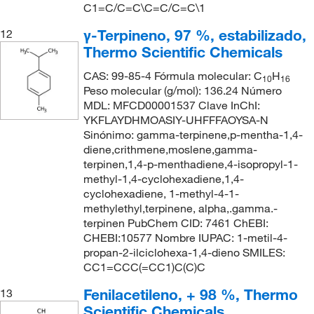
C1=C/C=C\C=C/C=C\1
γ-Terpineno, 97 %, estabilizado,
12
Thermo Scientific Chemicals
CAS: 99-85-4 Fórmula molecular: C
H
10
16
Peso molecular (g/mol): 136.24 Número
MDL: MFCD00001537 Clave InChI:
YKFLAYDHMOASIY-UHFFFAOYSA-N
Sinónimo: gamma-terpinene,p-mentha-1,4-
diene,crithmene,moslene,gamma-
terpinen,1,4-p-menthadiene,4-isopropyl-1-
methyl-1,4-cyclohexadiene,1,4-
cyclohexadiene, 1-methyl-4-1-
methylethyl,terpinene, alpha,.gamma.-
terpinen PubChem CID: 7461 ChEBI:
CHEBI:10577 Nombre IUPAC: 1-metil-4-
propan-2-ilciclohexa-1,4-dieno SMILES:
CC1=CCC(=CC1)C(C)C
Fenilacetileno, + 98 %, Thermo
13
Scientific Chemicals