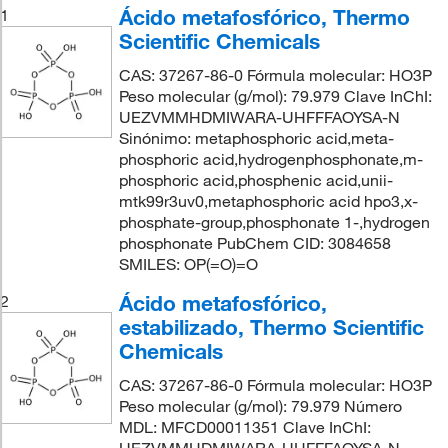
Ácido metafosfórico, Thermo
1
Scientific Chemicals
CAS: 37267-86-0 Fórmula molecular: HO3P
Peso molecular (g/mol): 79.979 Clave InChI:
UEZVMMHDMIWARA-UHFFFAOYSA-N
Sinónimo: metaphosphoric acid,meta-
phosphoric acid,hydrogenphosphonate,m-
phosphoric acid,phosphenic acid,unii-
mtk99r3uv0,metaphosphoric acid hpo3,x-
phosphate-group,phosphonate 1-,hydrogen
phosphonate PubChem CID: 3084658
SMILES: OP(=O)=O
Ácido metafosfórico,
2
estabilizado, Thermo Scientific
Chemicals
CAS: 37267-86-0 Fórmula molecular: HO3P
Peso molecular (g/mol): 79.979 Número
MDL: MFCD00011351 Clave InChI: