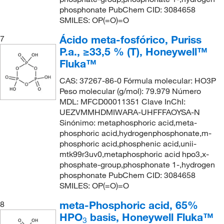
phosphonate PubChem CID: 3084658
SMILES: OP(=O)=O
Ácido meta-fosfórico, Puriss
7
P.a., ≥33,5 % (T), Honeywell™
Fluka™
CAS: 37267-86-0 Fórmula molecular: HO3P
Peso molecular (g/mol): 79.979 Número
MDL: MFCD00011351 Clave InChI:
UEZVMMHDMIWARA-UHFFFAOYSA-N
Sinónimo: metaphosphoric acid,meta-
phosphoric acid,hydrogenphosphonate,m-
phosphoric acid,phosphenic acid,unii-
mtk99r3uv0,metaphosphoric acid hpo3,x-
phosphate-group,phosphonate 1-,hydrogen
phosphonate PubChem CID: 3084658
SMILES: OP(=O)=O
meta-Phosphoric acid, 65%
8
HPO
basis, Honeywell Fluka™
3