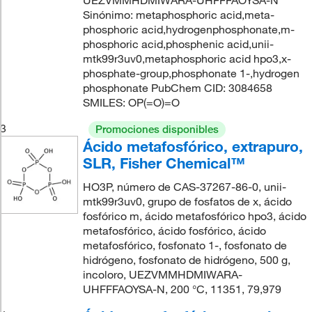
UEZVMMHDMIWARA-UHFFFAOYSA-N
Sinónimo: metaphosphoric acid,meta-
phosphoric acid,hydrogenphosphonate,m-
phosphoric acid,phosphenic acid,unii-
mtk99r3uv0,metaphosphoric acid hpo3,x-
phosphate-group,phosphonate 1-,hydrogen
phosphonate PubChem CID: 3084658
SMILES: OP(=O)=O
3
Promociones disponibles
Ácido metafosfórico, extrapuro,
SLR, Fisher Chemical™
HO3P, número de CAS-37267-86-0, unii-
mtk99r3uv0, grupo de fosfatos de x, ácido
fosfórico m, ácido metafosfórico hpo3, ácido
metafosfórico, ácido fosfórico, ácido
metafosfórico, fosfonato 1-, fosfonato de
hidrógeno, fosfonato de hidrógeno, 500 g,
incoloro, UEZVMMHDMIWARA-
UHFFFAOYSA-N, 200 °C, 11351, 79,979