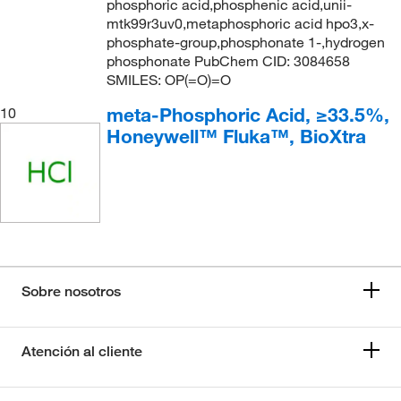
phosphoric acid,phosphenic acid,unii-
mtk99r3uv0,metaphosphoric acid hpo3,x-
phosphate-group,phosphonate 1-,hydrogen
phosphonate PubChem CID: 3084658
SMILES: OP(=O)=O
meta-Phosphoric Acid, ≥33.5%,
10
Honeywell™ Fluka™, BioXtra
Sobre nosotros
Atención al cliente