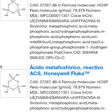
CAS: 37267-86-0 Fórmula molecular: HO3P
Peso molecular (g/mol): 79.979 Número
MDL: MFCD00011351 Clave InChI:
UEZVMMHDMIWARA-UHFFFAOYSA-N
Sinónimo: metaphosphoric acid,meta-
phosphoric acid,hydrogenphosphonate,m-
phosphoric acid,phosphenic acid,unii-
mtk99r3uv0,metaphosphoric acid hpo3,x-
phosphate-group,phosphonate 1-,hydrogen
phosphonate PubChem CID: 3084658
SMILES: OP(=O)=O
Ácido metafosfórico, reactivo
9
ACS, Honeywell Fluka™
CAS: 37267-86-0 Fórmula molecular: HO3P
Peso molecular (g/mol): 79.979 Número
MDL: MFCD00011351 Clave InChI:
UEZVMMHDMIWARA-UHFFFAOYSA-N
Sinónimo: metaphosphoric acid,meta-
phosphoric acid,hydrogenphosphonate,m-