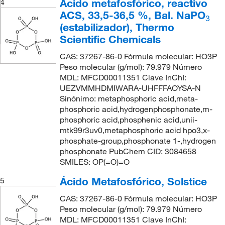
Ácido metafosfórico, reactivo
4
ACS, 33,5-36,5 %, Bal. NaPO
3
(estabilizador), Thermo
Scientific Chemicals
CAS: 37267-86-0 Fórmula molecular: HO3P
Peso molecular (g/mol): 79.979 Número
MDL: MFCD00011351 Clave InChI:
UEZVMMHDMIWARA-UHFFFAOYSA-N
Sinónimo: metaphosphoric acid,meta-
phosphoric acid,hydrogenphosphonate,m-
phosphoric acid,phosphenic acid,unii-
mtk99r3uv0,metaphosphoric acid hpo3,x-
phosphate-group,phosphonate 1-,hydrogen
phosphonate PubChem CID: 3084658
SMILES: OP(=O)=O
Ácido Metafosfórico, Solstice
5
CAS: 37267-86-0 Fórmula molecular: HO3P
Peso molecular (g/mol): 79.979 Número
MDL: MFCD00011351 Clave InChI: