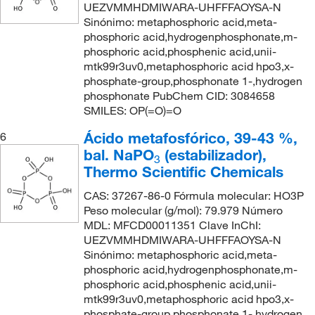
UEZVMMHDMIWARA-UHFFFAOYSA-N
Sinónimo: metaphosphoric acid,meta-
phosphoric acid,hydrogenphosphonate,m-
phosphoric acid,phosphenic acid,unii-
mtk99r3uv0,metaphosphoric acid hpo3,x-
phosphate-group,phosphonate 1-,hydrogen
phosphonate PubChem CID: 3084658
SMILES: OP(=O)=O
Ácido metafosfórico, 39-43 %,
6
bal. NaPO
(estabilizador),
3
Thermo Scientific Chemicals
CAS: 37267-86-0 Fórmula molecular: HO3P
Peso molecular (g/mol): 79.979 Número
MDL: MFCD00011351 Clave InChI:
UEZVMMHDMIWARA-UHFFFAOYSA-N
Sinónimo: metaphosphoric acid,meta-
phosphoric acid,hydrogenphosphonate,m-
phosphoric acid,phosphenic acid,unii-
mtk99r3uv0,metaphosphoric acid hpo3,x-
phosphate-group,phosphonate 1-,hydrogen