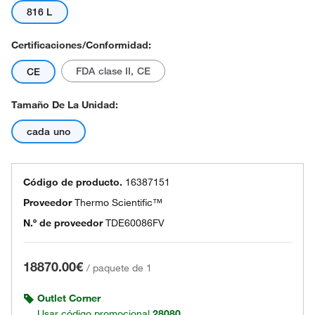
816 L
Certificaciones/conformidad:
FDA clase II, CE
CE
Tamaño De La Unidad:
cada uno
Código de producto.
16387151
Proveedor
Thermo Scientific™
N.º de proveedor
TDE60086FV
18870.00€
/
paquete de 1
Outlet Corner
Usar código promocional
28080