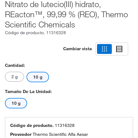
Nitrato de lutecio(III) hidrato,
REacton™, 99,99 % (REO), Thermo
Scientific Chemicals
Código de producto.
11316328
Cambiar vista
Cantidad:
2 g
10 g
Tamaño De La Unidad:
10 g
Código de producto.
11316328
Proveedor
Thermo Scientific Alfa Aesar