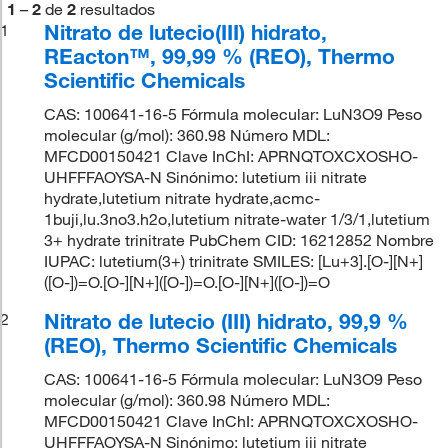
1
–
2
de
2
resultados
Nitrato de lutecio(III) hidrato,
1
REacton™, 99,99 % (REO), Thermo
Scientific Chemicals
CAS: 100641-16-5 Fórmula molecular: LuN3O9 Peso
molecular (g/mol): 360.98 Número MDL:
MFCD00150421 Clave InChI: APRNQTOXCXOSHO-
UHFFFAOYSA-N Sinónimo: lutetium iii nitrate
hydrate,lutetium nitrate hydrate,acmc-
1buji,lu.3no3.h2o,lutetium nitrate-water 1/3/1,lutetium
3+ hydrate trinitrate PubChem CID: 16212852 Nombre
IUPAC: lutetium(3+) trinitrate SMILES: [Lu+3].[O-][N+]
([O-])=O.[O-][N+]([O-])=O.[O-][N+]([O-])=O
Nitrato de lutecio (III) hidrato, 99,9 %
2
(REO), Thermo Scientific Chemicals
CAS: 100641-16-5 Fórmula molecular: LuN3O9 Peso
molecular (g/mol): 360.98 Número MDL:
MFCD00150421 Clave InChI: APRNQTOXCXOSHO-
UHFFFAOYSA-N Sinónimo: lutetium iii nitrate