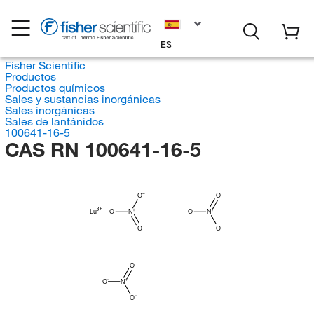
ES
Fisher Scientific
Productos
Productos químicos
Sales y sustancias inorgánicas
Sales inorgánicas
Sales de lantánidos
100641-16-5
CAS RN 100641-16-5
O
O
Lu
O
N
O
N
O
O
O
O
N
O