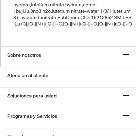
hydrate,lutetium nitrate hydrate,acmc-
1buji,lu.3no3.h2o,lutetium nitrate-water 1/3/1,lutetium
3+ hydrate trinitrate PubChem CID: 16212852 SMILES:
[Lu+3].[O-][N+]([O-])=O.[O-][N+]([O-])=O.[O-][N+]([O-])=O
Sobre nosotros
Atención al cliente
Soluciones para usted
Programas y Servicios