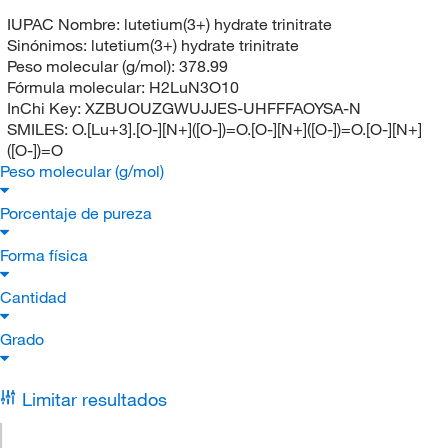
IUPAC Nombre:
lutetium(3+) hydrate trinitrate
Sinónimos:
lutetium(3+) hydrate trinitrate
Peso molecular (g/mol):
378.99
Fórmula molecular:
H2LuN3O10
InChi Key:
XZBUOUZGWUJJES-UHFFFAOYSA-N
SMILES:
O.[Lu+3].[O-][N+]([O-])=O.[O-][N+]([O-])=O.[O-][N+]
([O-])=O
Peso molecular (g/mol)
Porcentaje de pureza
Forma física
Cantidad
Grado
Limitar resultados