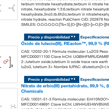
terbium trinitrate hexahydrate,terbium iii nitrate h
nitrate, hexahydrate 1:3:6,terbium nitrate hexahydra
hexahydrate,3no3.tb.6h2o,terbium iii nitratehexahyd
nitrate hydrate, reacton PubChem CID: 202879 Nomb
SMILES: O.O.O.O.O.O.[Tb+3].[O-][N+]([O-])=O.[O-][N
Precio y disponibilidad
Especificacion
Óxido de lutecio(III), REacton™, 99,9 % (
CAS: 12032-20-1 Fórmula molecular: Lu2O3 Peso 
MFCD00011100 Clave InChI: UGBIHFMRUDAMBY-U
2-,lutetium oxide,lutetium iii oxide trace rare ear
lu2o3, lutetium 3+ Nombre IUPAC: dilutetium(3+) tri
Precio y disponibilidad
Especificacion
Nitrato de erbio(III) pentahidrato, 99,9 %,
Chemicals
CAS: 10031-51-3 Fórmula molecular: ErH10N3O14
MFCD00149691 Clave InChI: LWHHUEHWVBVASY-UH