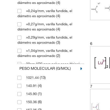
(4)
diámetro es aproximado
(2)
100 mL
≈0,24g/mm, varilla fundida, el
(3)
100 mm
(4)
diámetro es aproximado
(3)
1000 g
≈0,27g/mm, varilla fundida, el
(4)
diámetro es aproximado
(1)
1000 mL
≈0,29g/mm, varilla fundida, el
(52)
2 g
(3)
diámetro es aproximado
6
(4)
2 kg
≈1,04g/mm, varilla fundida, el
(1)
2 x 500 g
(2)
diámetro es aproximado
(1)
2.5 L
30nm APS para polvo seco (típico)
PESO MOLECULAR (G/MOL)
(2)
(1)
2.5 g
APS 0,07-0,1 micrómetros,polvo,S.
(13)
1021.44
(3)
2.5 kg
(3)
A. 8-12 m
(4)
140.91
7
(159)
25 g
(98)
Agregados cristalinos
(1)
145.90
(5)
25 mm
(18)
Agregados cristalinos húmedos
(6)
150.36
(4)
25 x 25 mm
Agregados cristalinos húmedos,
(2)