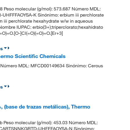
8 Peso molecular (g/mol): 573.687 Número MDL:
FFFAOYSA-K Sinónimo: erbium iii perchlorate
m iii perchlorate hexahydrate w/w in aqueous
ombre IUPAC: erbio(3+);triperclorato;hexahidrato
=O)=O.[O-]Cl(=O)(=O)=O.[Er+3]
es
Thermo Scientific Chemicals
 Número MDL: MFCD00149634 Sinónimo: Cerous
es
 %, (base de trazas metálicas), Thermo
 Peso molecular (g/mol): 453.03 Número MDL:
UTCARTSNNKGRTD-UHFFFAOYSA-N Sinónimo: