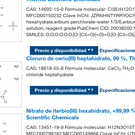
CAS: 14692-15-0 Fórmula molecular: Cl3ErH12O1
MFCD00150232 Clave InChI: JZRNHNTYRRYOCR-UH
hexahydrate,erbium perchlorate-water 1/3/6,erbiu
solution, reagent grade PubChem CID: 20038200 N
SMILES: O.O.O.O.O.O.[O-]Cl(=O)(=O)=O.[O-]Cl(=O)(
Precio y disponibilidad
Especificacion
Cloruro de cerio(III) heptahidrato, 99 %, 
CAS: 18618-55-8 Fórmula molecular: CeCl
·7H
O
3
2
chloride heptahydrate
Precio y disponibilidad
Especificacion
Nitrato de iterbio(III) hexahidrato, +99,99
Scientific Chemicals
CAS: 13451-19-9 Fórmula molecular: H12N3O15Tb
MFCD00799162,MFCD00149868 Clave InChI: 