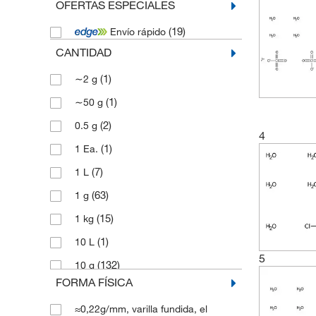
OFERTAS ESPECIALES
(19)
Envío rápido
CANTIDAD
(1)
∼2 g
(1)
∼50 g
(2)
0.5 g
4
(1)
1 Ea.
(7)
1 L
(63)
1 g
(15)
1 kg
(1)
10 L
5
(132)
10 g
FORMA FÍSICA
(5)
10 mm
≈0,22g/mm, varilla fundida, el
(127)
100 g