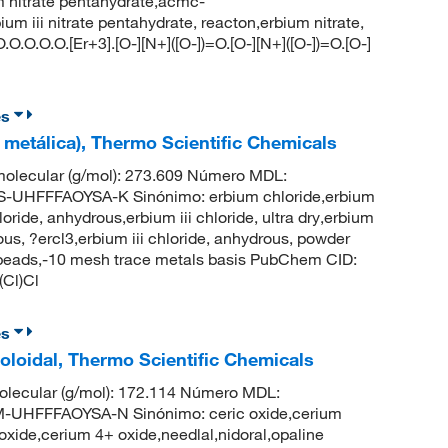
m nitrate pentahydrate,acmc-
um iii nitrate pentahydrate, reacton,erbium nitrate,
O.O.O.[Er+3].[O-][N+]([O-])=O.[O-][N+]([O-])=O.[O-]
es
se metálica), Thermo Scientific Chemicals
molecular (g/mol): 273.609 Número MDL:
HFFFAOYSA-K Sinónimo: erbium chloride,erbium
loride, anhydrous,erbium iii chloride, ultra dry,erbium
rous, ?ercl3,erbium iii chloride, anhydrous, powder
s, beads,-10 mesh trace metals basis PubChem CID:
(Cl)Cl
es
oloidal, Thermo Scientific Chemicals
lecular (g/mol): 172.114 Número MDL:
HFFFAOYSA-N Sinónimo: ceric oxide,cerium
ioxide,cerium 4+ oxide,needlal,nidoral,opaline