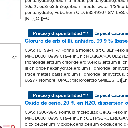
pentahydrate,erbium trinitrate pentahydrate,erbiu
20al2v,er.3no3.5h2o,erbium nitrate-water 1/3/5,erbi
pentahydrate, PubChem CID: 53249207 SMILES: O.O.
[N+]([O-])=O
Precio y disponibilidad
Especificacion
Cloruro de erbio(III), anhidro, 99,9 % (ba
CAS: 10138-41-7 Fórmula molecular: Cl3Er Peso 
MFCD00010989 Clave InChI: HDGGAKOVUDZYES-U
trichloride,erbium chloride ercl3,ercl3,erbium iii ch
iii chloride hexahydrate,erbium iii chloride, anhyd
trace metals basis,erbium iii chloride, anhydrou
66277 Nombre IUPAC: tricloroerbio SMILES: Cl[Er]
Precio y disponibilidad
Especificacion
Óxido de cerio, 20 % en H2O, dispersión c
CAS: 1306-38-3 Fórmula molecular: CeO2 Peso mo
MFCD00010933 Clave InChI: CETPSERCERDGAM-U
dioxide,cerium iv oxide,ceria,cerium oxide,ceric d