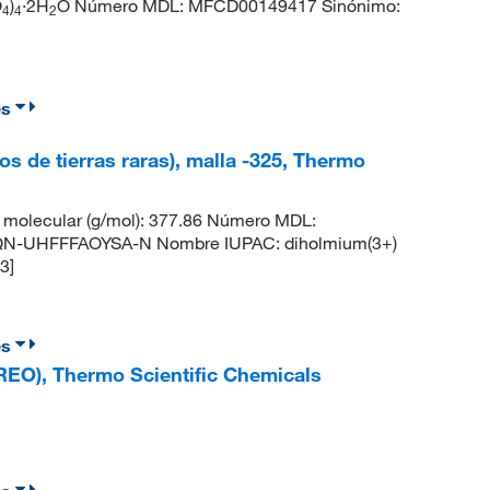
O
)
·2H
O Número MDL: MFCD00149417 Sinónimo:
4
4
2
es
dos de tierras raras), malla -325, Thermo
molecular (g/mol): 377.86 Número MDL:
-UHFFFAOYSA-N Nombre IUPAC: diholmium(3+)
3]
es
 (REO), Thermo Scientific Chemicals