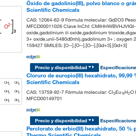
Óxido de gadolinio(III), polvo blanco o g
Scientific Chemicals
CAS: 12064-62-9 Fórmula molecular: Gd2O3 Peso 
MFCD00011026 Clave InChI: CMIHHWBVHJVIGI-U
oxide,gadolinium iii oxide,gadolinium trioxide,dig
3+ oxide,unii-5480d0nhlj,gadolinium 3+ ; oxygen 
159427 SMILES: [O--].[O--].[O--].[Gd+3].[Gd+3]
Precio y disponibilidad
Especificacion
Cloruro de europio(III) hexahidrato, 99,99
Scientific Chemicals
CAS: 13759-92-7 Fórmula molecular: Cl
Eu·
H
O 
3
6
2
MFCD00149701
Precio y disponibilidad
Especificacion
Perclorato de erbio(III) hexahidrato, 50 %
Thermo Scientific Chemicals