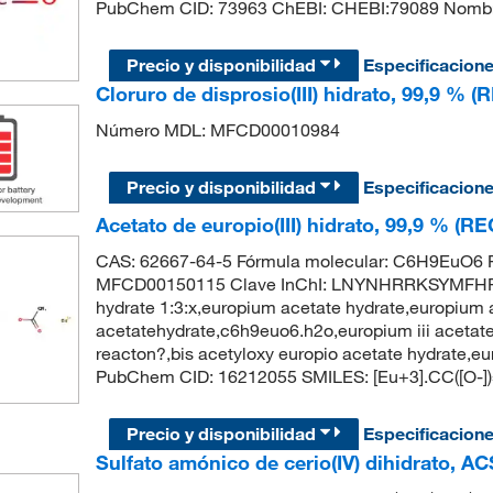
PubChem CID: 73963 ChEBI: CHEBI:79089 Nombr
Precio y disponibilidad
Especificacion
Cloruro de disprosio(III) hidrato, 99,9 % 
Número MDL: MFCD00010984
Precio y disponibilidad
Especificacion
Acetato de europio(III) hidrato, 99,9 % (
CAS: 62667-64-5 Fórmula molecular: C6H9EuO6 P
MFCD00150115 Clave InChI: LNYNHRRKSYMFHF-U
hydrate 1:3:x,europium acetate hydrate,europium a
acetatehydrate,c6h9euo6.h2o,europium iii acetate 
reacton?,bis acetyloxy europio acetate hydrate,eur
PubChem CID: 16212055 SMILES: [Eu+3].CC([O-])
Precio y disponibilidad
Especificacion
Sulfato amónico de cerio(IV) dihidrato, A