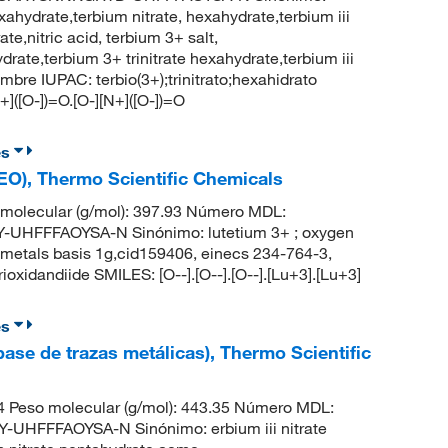
exahydrate,terbium nitrate, hexahydrate,terbium iii
te,nitric acid, terbium 3+ salt,
rate,terbium 3+ trinitrate hexahydrate,terbium iii
re IUPAC: terbio(3+);trinitrato;hexahidrato
+]([O-])=O.[O-][N+]([O-])=O
es
REO), Thermo Scientific Chemicals
molecular (g/mol): 397.93 Número MDL:
HFFFAOYSA-N Sinónimo: lutetium 3+ ; oxygen
th metals basis 1g,cid159406, einecs 234-764-3,
oxidandiide SMILES: [O--].[O--].[O--].[Lu+3].[Lu+3]
es
 (base de trazas metálicas), Thermo Scientific
 Peso molecular (g/mol): 443.35 Número MDL:
FFFAOYSA-N Sinónimo: erbium iii nitrate