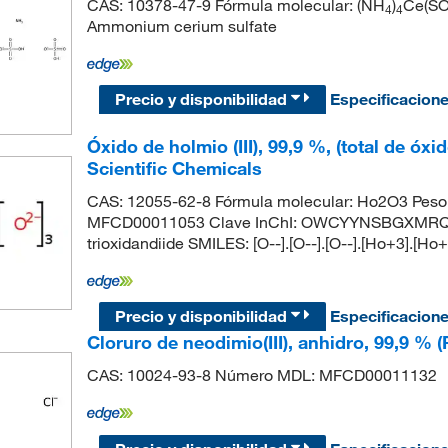
CAS: 10378-47-9 Fórmula molecular: (NH
)
Ce(S
4
4
Ammonium cerium sulfate
Precio y disponibilidad
Especificacion
Óxido de holmio (III), 99,9 %, (total de óxi
Scientific Chemicals
CAS: 12055-62-8 Fórmula molecular: Ho2O3 Peso 
MFCD00011053 Clave InChI: OWCYYNSBGXMRQN
trioxidandiide SMILES: [O--].[O--].[O--].[Ho+3].[Ho+
Precio y disponibilidad
Especificacion
Cloruro de neodimio(III), anhidro, 99,9 %
CAS: 10024-93-8 Número MDL: MFCD00011132