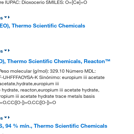
e IUPAC: Dioxocerio SMILES: O=[Ce]=O
es
(REO), Thermo Scientific Chemicals
es
REO), Thermo Scientific Chemicals, Reacton™
eso molecular (g/mol): 329.10 Número MDL:
HFFFAOYSA-K Sinónimo: europium iii acetate
cetate,hydrate,europium iii
hydrate, reacton,europium iii acetate hydrate,
opium iii acetate hydrate trace metals basis
=O.CC([O-])=O.CC([O-])=O
es
CS, 94 % mín., Thermo Scientific Chemicals