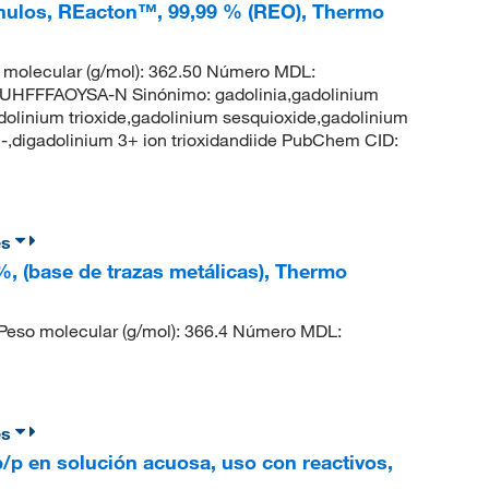
ránulos, REacton™, 99,99 % (REO), Thermo
molecular (g/mol): 362.50 Número MDL:
HFFFAOYSA-N Sinónimo: gadolinia,gadolinium
adolinium trioxide,gadolinium sesquioxide,gadolinium
2-,digadolinium 3+ ion trioxidandiide PubChem CID:
es
 %, (base de trazas metálicas), Thermo
Peso molecular (g/mol): 366.4 Número MDL:
es
 p/p en solución acuosa, uso con reactivos,