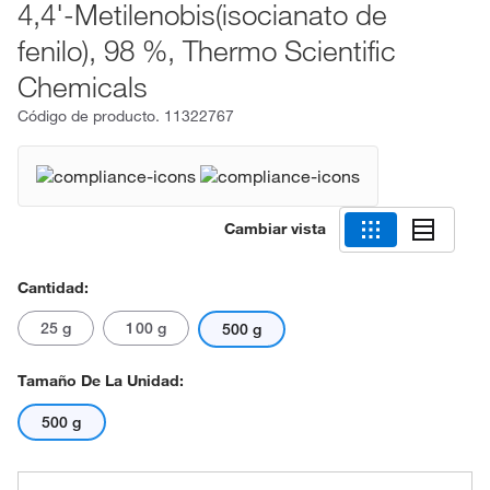
4,4'-Metilenobis(isocianato de
fenilo), 98 %, Thermo Scientific
Chemicals
Código de producto.
11322767
Cambiar vista
Cantidad:
25 g
100 g
500 g
Tamaño De La Unidad:
500 g