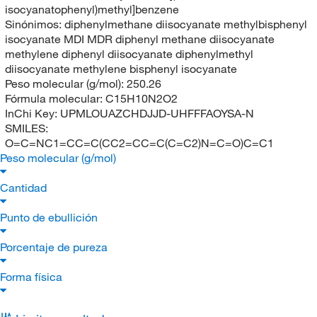
isocyanatophenyl)methyl]benzene
Sinónimos:
diphenylmethane diisocyanate methylbisphenyl
isocyanate MDI MDR diphenyl methane diisocyanate
methylene diphenyl diisocyanate diphenylmethyl
diisocyanate methylene bisphenyl isocyanate
Peso molecular (g/mol):
250.26
Fórmula molecular:
C15H10N2O2
InChi Key:
UPMLOUAZCHDJJD-UHFFFAOYSA-N
SMILES:
O=C=NC1=CC=C(CC2=CC=C(C=C2)N=C=O)C=C1
Peso molecular (g/mol)
Cantidad
Punto de ebullición
Porcentaje de pureza
Forma física