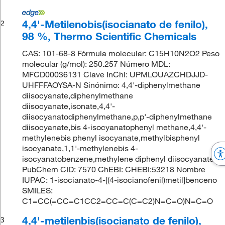
4,4'-Metilenobis(isocianato de fenilo),
2
98 %, Thermo Scientific Chemicals
CAS: 101-68-8 Fórmula molecular: C15H10N2O2 Peso
molecular (g/mol): 250.257 Número MDL:
MFCD00036131 Clave InChI: UPMLOUAZCHDJJD-
UHFFFAOYSA-N Sinónimo: 4,4'-diphenylmethane
diisocyanate,diphenylmethane
diisocyanate,isonate,4,4'-
diisocyanatodiphenylmethane,p,p'-diphenylmethane
diisocyanate,bis 4-isocyanatophenyl methane,4,4'-
methylenebis phenyl isocyanate,methylbisphenyl
isocyanate,1,1'-methylenebis 4-
isocyanatobenzene,methylene diphenyl diisocyanate
PubChem CID: 7570 ChEBI: CHEBI:53218 Nombre
IUPAC: 1-isocianato-4-[(4-isocianofenil)metil]benceno
SMILES:
C1=CC(=CC=C1CC2=CC=C(C=C2)N=C=O)N=C=O
4,4'-metilenbis(isocianato de fenilo),
3