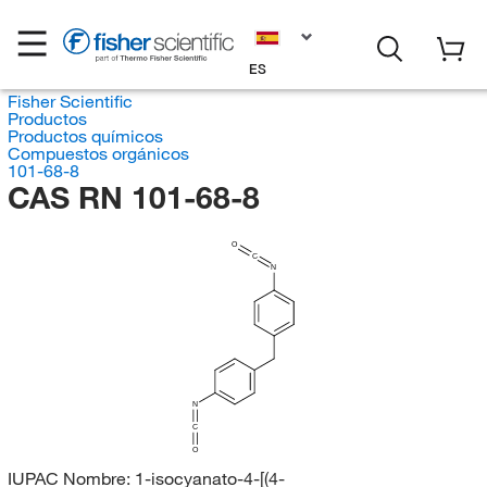
ES
Fisher Scientific
Productos
Productos químicos
Compuestos orgánicos
101-68-8
CAS RN 101-68-8
O
C
N
N
C
O
IUPAC Nombre:
1-isocyanato-4-[(4-