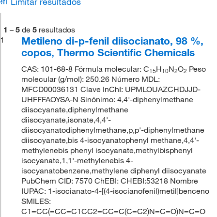
Limitar resultados
1
–
5
de
5
resultados
Metileno di-p-fenil diisocianato, 98 %,
1
copos, Thermo Scientific Chemicals
CAS: 101-68-8 Fórmula molecular: C
H
N
O
Peso
15
10
2
2
molecular (g/mol): 250.26 Número MDL:
MFCD00036131 Clave InChI: UPMLOUAZCHDJJD-
UHFFFAOYSA-N Sinónimo: 4,4'-diphenylmethane
diisocyanate,diphenylmethane
diisocyanate,isonate,4,4'-
diisocyanatodiphenylmethane,p,p'-diphenylmethane
diisocyanate,bis 4-isocyanatophenyl methane,4,4'-
methylenebis phenyl isocyanate,methylbisphenyl
isocyanate,1,1'-methylenebis 4-
isocyanatobenzene,methylene diphenyl diisocyanate
PubChem CID: 7570 ChEBI: CHEBI:53218 Nombre
IUPAC: 1-isocianato-4-[(4-isocianofenil)metil]benceno
SMILES:
C1=CC(=CC=C1CC2=CC=C(C=C2)N=C=O)N=C=O