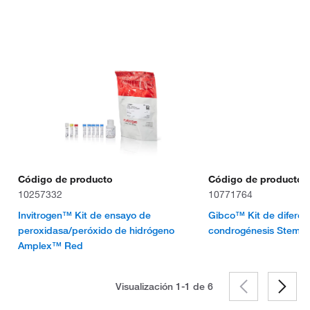
Código de producto
Código de producto
10257332
10771764
Invitrogen™ Kit de ensayo de
Gibco™ Kit de diferen
peroxidasa/peróxido de hidrógeno
condrogénesis StemP
Amplex™ Red
Visualización 1-1 de
6