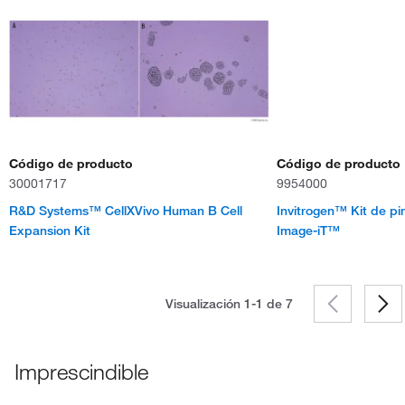
Código de producto
Código de producto
30001717
9954000
R&D Systems™ CellXVivo Human B Cell
Invitrogen™ Kit de pi
Expansion Kit
Image-iT™
Visualización 1-1 de
7
Imprescindible