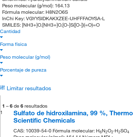
Peso molecular (g/mol):
164.13
Fórmula molecular:
H8N2O6S
InChi Key:
VGYYSIDKAKXZEE-UHFFFAOYSA-L
SMILES:
[NH3+]O.[NH3+]O.[O-]S([O-])(=O)=O
Cantidad
Forma física
Peso molecular (g/mol)
Porcentaje de pureza
Limitar resultados
1
–
6
de
6
resultados
Sulfato de hidroxilamina, 99 %, Thermo
1
Scientific Chemicals
CAS: 10039-54-0 Fórmula molecular: H
N
O
·H
SO
6
2
2
2
4
Peso molecular (g/mol): 164.14 Número MDL: