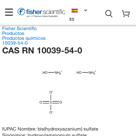
ES
Fisher Scientific
Productos
Productos químicos
10039-54-0
CAS RN 10039-54-0
HO
NH
HO
NH
3
3
O
O
S
O
O
IUPAC Nombre:
bis(hydroxyazanium) sulfate
Sinónimos:
hydroxylammonium sulfate