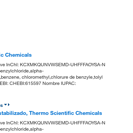
fic Chemicals
Clave InChI: KCXMKQUNVWSEMD-UHFFFAOYSA-N
enzylchloride,alpha-
benzene, chloromethyl,chlorure de benzyle,tolyl
ChEBI: CHEBI:615597 Nombre IUPAC:
es
stabilizado, Thermo Scientific Chemicals
Clave InChI: KCXMKQUNVWSEMD-UHFFFAOYSA-N
enzylchloride,alpha-