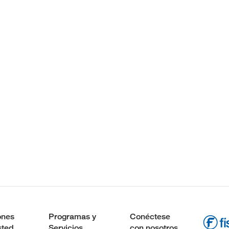
ones
Programas y
Conéctese
sted
Servicios
con nosotros