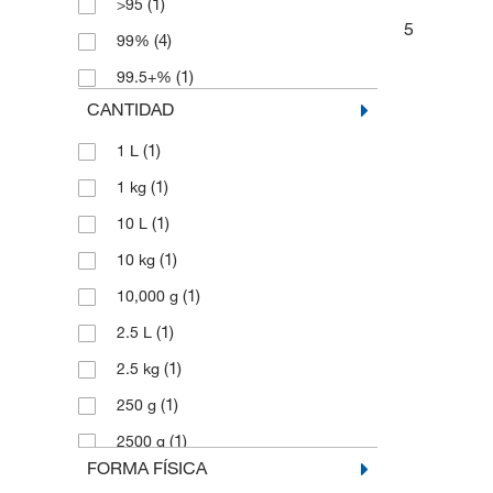
(1)
>95
5
(4)
99%
(1)
99.5+%
CANTIDAD
(1)
1 L
(1)
1 kg
(1)
10 L
(1)
10 kg
(1)
10,000 g
(1)
2.5 L
(1)
2.5 kg
(1)
250 g
(1)
2500 g
FORMA FÍSICA
(2)
5 g