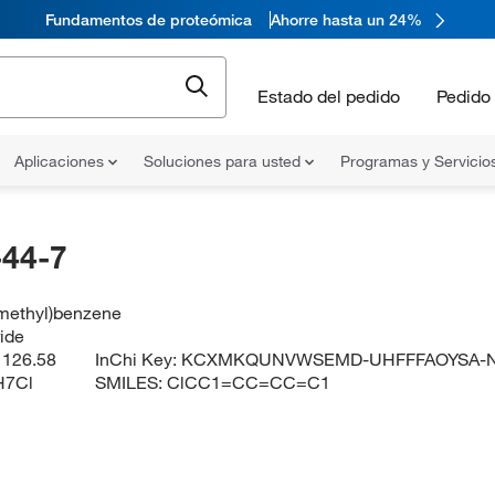
Fundamentos de proteómica
Ahorre hasta un 24%
Estado del pedido
Pedido 
Aplicaciones
Soluciones para usted
Programas y Servicio
44-7
omethyl)benzene
ride
:
126.58
InChi Key:
KCXMKQUNVWSEMD-UHFFFAOYSA-
H7Cl
SMILES:
ClCC1=CC=CC=C1