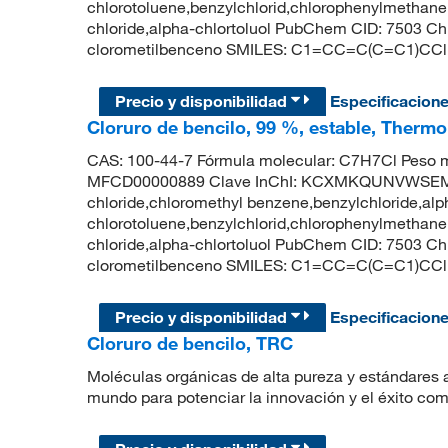
chlorotoluene,benzylchlorid,chlorophenylmethane,
chloride,alpha-chlortoluol PubChem CID: 7503 
clorometilbenceno SMILES: C1=CC=C(C=C1)CCl
Precio y disponibilidad
Especificacion
Cloruro de bencilo, 99 %, estable, Thermo
CAS: 100-44-7 Fórmula molecular: C7H7Cl Peso m
MFCD00000889 Clave InChI: KCXMKQUNVWSEMD
chloride,chloromethyl benzene,benzylchloride,alp
chlorotoluene,benzylchlorid,chlorophenylmethane,
chloride,alpha-chlortoluol PubChem CID: 7503 
clorometilbenceno SMILES: C1=CC=C(C=C1)CCl
Precio y disponibilidad
Especificacion
Cloruro de bencilo, TRC
Moléculas orgánicas de alta pureza y estándares a
mundo para potenciar la innovación y el éxito com