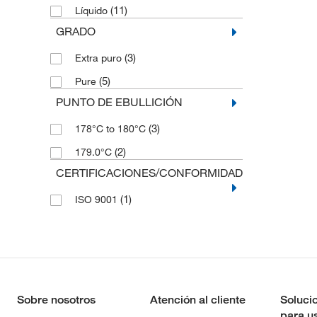
(11)
Líquido
(1)
500 g
GRADO
(3)
Extra puro
(5)
Pure
PUNTO DE EBULLICIÓN
(3)
178°C to 180°C
(2)
179.0°C
CERTIFICACIONES/CONFORMIDAD
(1)
ISO 9001
Sobre nosotros
Atención al cliente
Soluci
para u