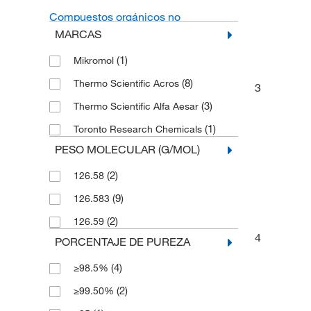
Compuestos orgánicos no
clasificados
(1)
MARCAS
(1)
Mikromol
(8)
Thermo Scientific Acros
3
(3)
Thermo Scientific Alfa Aesar
(1)
Toronto Research Chemicals
PESO MOLECULAR (G/MOL)
(2)
126.58
(9)
126.583
(2)
126.59
4
PORCENTAJE DE PUREZA
(4)
≥98.5%
(2)
≥99.50%