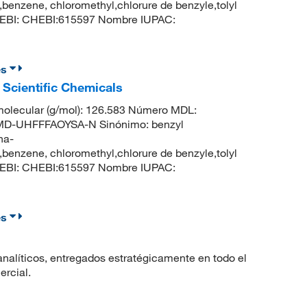
benzene, chloromethyl,chlorure de benzyle,tolyl
ChEBI: CHEBI:615597 Nombre IUPAC:
es
 Scientific Chemicals
olecular (g/mol): 126.583 Número MDL:
-UHFFFAOYSA-N Sinónimo: benzyl
ha-
benzene, chloromethyl,chlorure de benzyle,tolyl
ChEBI: CHEBI:615597 Nombre IUPAC:
es
nalíticos, entregados estratégicamente en todo el
ercial.