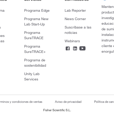
Mantene
rma
Programa Edge
Lab Reporter
product
investi
Programa New
News Corner
educaci
Lab Start-Up
a
Suscríbase a las
de sumi
Programa
noticias
instala
nes
SureTRACE
instrum
cas
Webinars
cliente
Programa
enorgul
SureTRACE+
Programa de
sostenibilidad
Unity Lab
Services
rminos y condiciones de ventas
Aviso de privacidad
Política de ca
Fisher Scientific S.L.