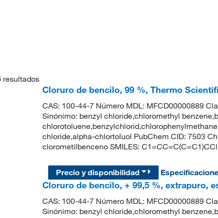
5
resultados
Cloruro de bencilo, 99 %, Thermo Scienti
CAS: 100-44-7 Número MDL: MFCD00000889 
Sinónimo: benzyl chloride,chloromethyl benzene,b
chlorotoluene,benzylchlorid,chlorophenylmethane,
chloride,alpha-chlortoluol PubChem CID: 7503 
clorometilbenceno SMILES: C1=CC=C(C=C1)CCl
Precio y disponibilidad
Especificacion
Cloruro de bencilo, + 99,5 %, extrapuro, e
CAS: 100-44-7 Número MDL: MFCD00000889 
Sinónimo: benzyl chloride,chloromethyl benzene,b