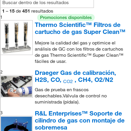
1
–
15
de
451
resultados
1
Promociones disponibles
Thermo Scientific™ Filtros de
cartucho de gas Super Clean™
Mejore la calidad del gas y optimice el
análisis de GC con los filtros de cartuchos
de gas Thermo Scientific™ Super Clean™
fáciles de usar.
Draeger Gas de calibración,
2
H2S, CO,
, CH4, O2/N2
CO2
Gas de prueba en frascos
desechables.Válvula de control no
suministrada (pídala).
R&L Enterprises™ Soporte de
3
cilindro de gas con montaje de
sobremesa