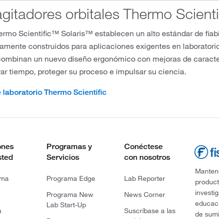
gitadores orbitales Thermo Scienti
ermo Scientific™ Solaris™ establecen un alto estándar de fiabi
amente construidos para aplicaciones exigentes en laboratori
combinan un nuevo diseño ergonómico con mejoras de caracte
ar tiempo, proteger su proceso e impulsar su ciencia.
 laboratorio Thermo Scientific
ones
Programas y
Conéctese
sted
Servicios
con nosotros
Mantene
rma
Programa Edge
Lab Reporter
product
investi
Programa New
News Corner
educaci
Lab Start-Up
a
Suscríbase a las
de sumi