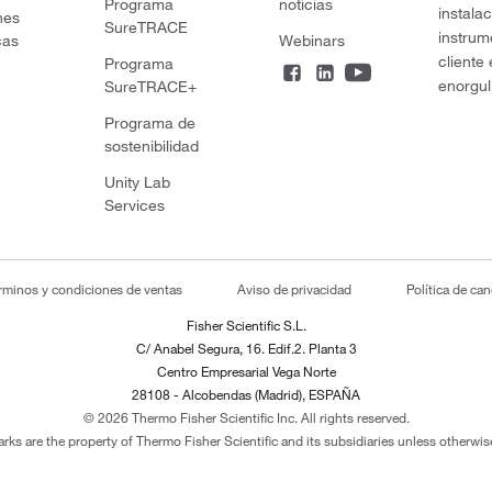
Programa
noticias
instala
nes
SureTRACE
instrum
cas
Webinars
cliente
Programa
enorgul
SureTRACE+
Programa de
sostenibilidad
Unity Lab
Services
rminos y condiciones de ventas
Aviso de privacidad
Política de ca
Fisher Scientific S.L.
C/ Anabel Segura, 16. Edif.2. Planta 3
Centro Empresarial Vega Norte
28108 - Alcobendas (Madrid), ESPAÑA
© 2026 Thermo Fisher Scientific Inc. All rights reserved.
arks are the property of Thermo Fisher Scientific and its subsidiaries unless otherwise