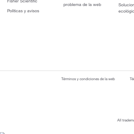
Fisher Scientific
problema de la web
Solucio
Políticas y avisos
ecológi
Términos y condiciones de la web
Té
All tradem