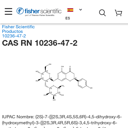
ES
Fisher Scientific
Productos
10236-47-2
CAS RN 10236-47-2
OH
OH
O
(R)
HO
O
(S)
(S)
(S)
(S)
HO
O
O
(R)
O
O
CH
3
OH
(S)
(S)
(R)
(R)
HO
OH
(R)
OH
IUPAC Nombre:
(2S)-7-{[(2S,3R,4S,5S,6R)-4,5-dihydroxy-6-
(hydroxymethyl)-3-{[(2S,3R,4R,5R,6S)-3,4,5-trihydroxy-6-