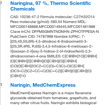
Naringina, 97 %, Thermo Scientific
2
Chemicals
CAS: 10236-47-2 Fórmula molecular: C27H32O14
Peso molecular (g/mol): 580.54 Número MDL:
MFCD00148888,MFCD00149445,MFCD01461988
Clave InChI: DFPMSGMNTNDNHN-ZPHOTFPESA-N
PubChem CID: 74787988 Nombre IUPAC: 7-
[(2S,4S,5S,6R)-4,5-dihidroxi-6-(hidroximetil)-3-
[(2S,3R,4R5, R,6S)-3,4,5-trihidroxi-6-metiloxan-2-
il]oxoxan-2-il]oxy-5-hidroxi-2-(4-hidroxifenil)-2,3-
dihidrocromen-4-ona SMILES: C[C@@H]1O[C@@H]
(O[C@@H]2[C@@H](O)[C@H](O)[C@@H]
(CO)O[C@H]2OC2=CC(O)=C3C(=O)C[C@H]
(OC3=C2)C2=CC=C(O)C=C2)[C@H](O)[C@H](O)
[C@H]1O
Naringin, MedChemExpress
3
MedChemExpress Naringin is a major flavanone
glycoside obtained from tomatoes, grapefruits, and
many other citrus fruits. Naringin exhibits biological