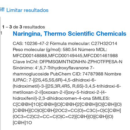
Limitar resultados
1
–
3
de
3
resultados
Naringina, Thermo Scientific Chemicals
1
CAS: 10236-47-2 Fórmula molecular: C27H32O14
Peso molecular (g/mol): 580.54 Número MDL:
MFCD00148888,MFCD00149445,MFCD01461988
Clave InChI: DFPMSGMNTNDNHN-ZPHOTFPESA-N
Sinónimo: 4',5,7-Trihydroxyflavanone 7-
rhamnoglucoside PubChem CID: 74787988 Nombre
IUPAC: 7-[(2S,4S,5S,6R)-4,5-dihidroxi-6-
(hidroximetil)-3-[(2S,3R,4R5, R,6S)-3,4,5-trihidroxi-6-
metiloxan-2-il]oxoxan-2-il]oxy-5-hidroxi-2-(4-
hidroxifenil)-2,3-dihidrocromen-4-ona SMILES:
C[C@@H]1O[C@@H](O[C@@H]2[C@@H](O)[C@H](O)
[C@@H](CO)O[C@H]2OC2=CC(O)=C3C(=O)C[C@H]
(OC3=C2)C2=CC=C(O)C=C2)[C@H](O)[C@H](O)
[C@H]1O