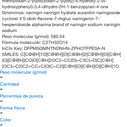
methyloxan-2-yl]oxy}oxan-2-yl]oxy}-5-hydroxy-2-(4-
hydroxyphenyl)-3,4-dihydro-2H-1-benzopyran-4-one
Sinónimos:
naringin naringin hydrate aurantiin naringoside
cyclorel 4'5-dioh-flavone-7-rhgluc naringenin-7-
hesperidoside alpharma brand of naringin sodium naringin
sodium
Peso molecular (g/mol):
580.54
Fórmula molecular:
C27H32O14
InChi Key:
DFPMSGMNTNDNHN-ZPHOTFPESA-N
SMILES:
C[C@@H]1O[C@@H](O[C@@H]2[C@@H](O)[C@H]
(O)[C@@H](CO)O[C@H]2OC2=CC(O)=C3C(=O)C[C@H]
(OC3=C2)C2=CC=C(O)C=C2)[C@H](O)[C@H](O)[C@H]1O
Peso molecular (g/mol)
Cantidad
Porcentaje de pureza
Forma física
Color