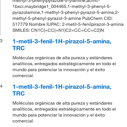
methyl-3-phenylpyrazole-5-ylamine,acmc-
1bxci,maybridge1_004465,1-methyl-3-phenyl-5-
pyrazolamine,1-methyl-3-phenyl-pyrazol-5-amine,2-
methyl-5-phenyl-pyrazol-3-amine PubChem CID:
517779 Nombre IUPAC: 2-metil-5-fenilpirazol-3-amina
SMILES: CN1C(=CC(=N1)C2=CC=CC=C2)N
1-metil-3-fenil-1H-pirazol-5-amina,
3
TRC
Moléculas orgánicas de alta pureza y estándares
analíticos, entregados estratégicamente en todo el
mundo para potenciar la innovación y el éxito
comercial.
1-metil-3-fenil-1H-pirazol-5-amina,
4
TRC
Moléculas orgánicas de alta pureza y estándares
analíticos, entregados estratégicamente en todo el
mundo para potenciar la innovación y el éxito
comercial.