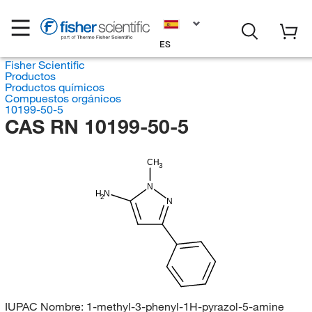
ES
Fisher Scientific
Productos
Productos químicos
Compuestos orgánicos
10199-50-5
CAS RN 10199-50-5
CH
3
N
H
N
2
N
IUPAC Nombre:
1-methyl-3-phenyl-1H-pyrazol-5-amine