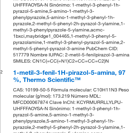
UHFFFAOYSA-N Sinónimo: 1-methyl-3-phenyl-1h-
pyrazol-5-amine,5-amino-1-methyl-3-
phenylpyrazole,5-amino-1-methyl-3-phenyl-1h-
pyrazole,2-methyl-5-phenyl-2h-pyrazol-3-ylamine,1-
methyl-3-phenylpyrazole-5-ylamine,acmc-
1bxci,maybridge1_004465,1-methyl-3-phenyl-5-
pyrazolamine,1-methyl-3-phenyl-pyrazol-5-amine,2-
methyl-5-phenyl-pyrazol-3-amine PubChem CID:
517779 Nombre IUPAC: 2-metil-5-fenilpirazol-3-amina
SMILES: CN1C(=CC(=N1)C2=CC=CC=C2)N
1-metil-3-fenil-1H-pirazol-5-amina, 97
2
%, Thermo Scientific™
CAS: 10199-50-5 Fórmula molecular: C10H11N3 Peso
molecular (g/mol): 173.219 Número MDL:
MFCD00067874 Clave InChI: KCYRMURRLLYLPU-
UHFFFAOYSA-N Sinónimo: 1-methyl-3-phenyl-1h-
pyrazol-5-amine,5-amino-1-methyl-3-
phenylpyrazole,5-amino-1-methyl-3-phenyl-1h-
pyrazole,2-methyl-5-phenyl-2h-pyrazol-3-ylamine,1-