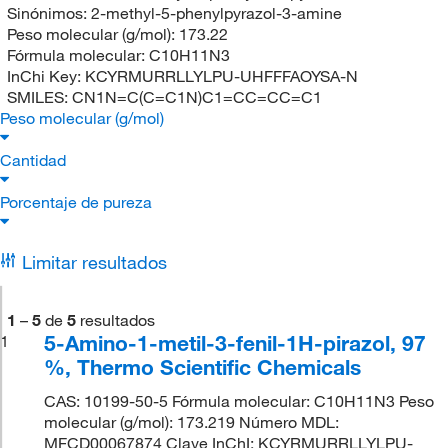
Sinónimos:
2-methyl-5-phenylpyrazol-3-amine
Peso molecular (g/mol):
173.22
Fórmula molecular:
C10H11N3
InChi Key:
KCYRMURRLLYLPU-UHFFFAOYSA-N
SMILES:
CN1N=C(C=C1N)C1=CC=CC=C1
Peso molecular (g/mol)
Cantidad
Porcentaje de pureza
Limitar resultados
1
–
5
de
5
resultados
5-Amino-1-metil-3-fenil-1H-pirazol, 97
1
%, Thermo Scientific Chemicals
CAS: 10199-50-5 Fórmula molecular: C10H11N3 Peso
molecular (g/mol): 173.219 Número MDL:
MFCD00067874 Clave InChI: KCYRMURRLLYLPU-