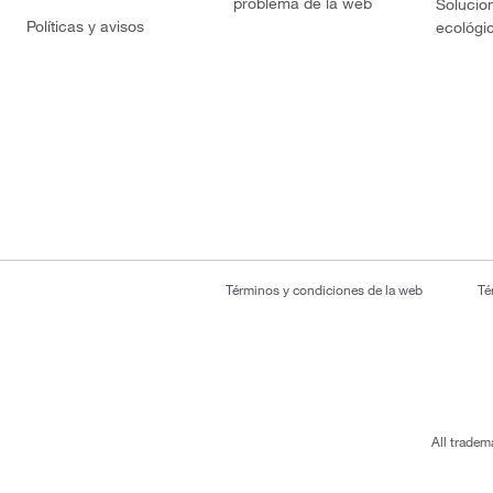
problema de la web
Solucio
Políticas y avisos
ecológi
Términos y condiciones de la web
Té
All tradem