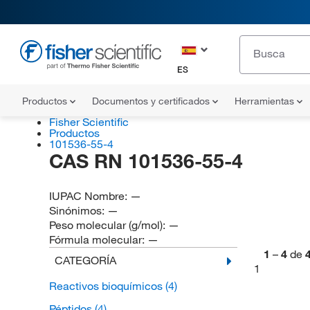
ES
Productos
Documentos y certificados
Herramientas
Fisher Scientific
Productos
101536-55-4
CAS RN 101536-55-4
IUPAC Nombre:
—
Sinónimos:
—
Peso molecular (g/mol):
—
Fórmula molecular:
—
1
–
4
de
CATEGORÍA
1
Reactivos bioquímicos
(4)
Péptidos
(4)