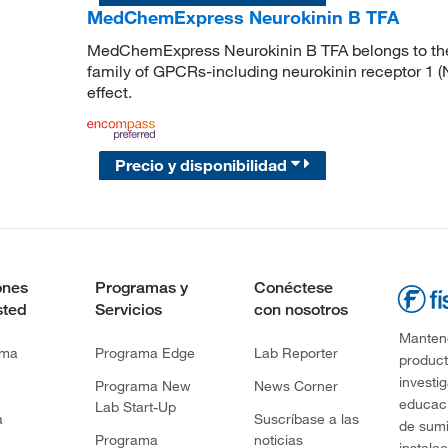
MedChemExpress Neurokinin B TFA
MedChemExpress Neurokinin B TFA belongs to the t
family of GPCRs-including neurokinin receptor 1 
effect.
Precio y disponibilidad
ones
Programas y
Conéctese
sted
Servicios
con nosotros
Mantene
rma
Programa Edge
Lab Reporter
product
investi
Programa New
News Corner
educaci
Lab Start-Up
a
Suscríbase a las
de sumi
Programa
noticias