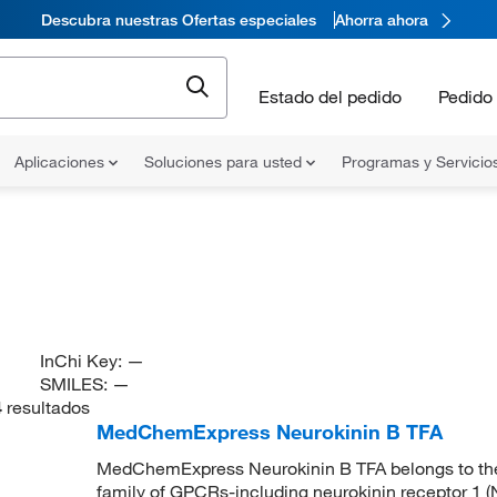
Descubra nuestras Ofertas especiales
Ahorra ahora
Estado del pedido
Pedido 
Aplicaciones
Soluciones para usted
Programas y Servicio
InChi Key:
—
SMILES:
—
4
resultados
MedChemExpress Neurokinin B TFA
MedChemExpress Neurokinin B TFA belongs to the t
family of GPCRs-including neurokinin receptor 1 