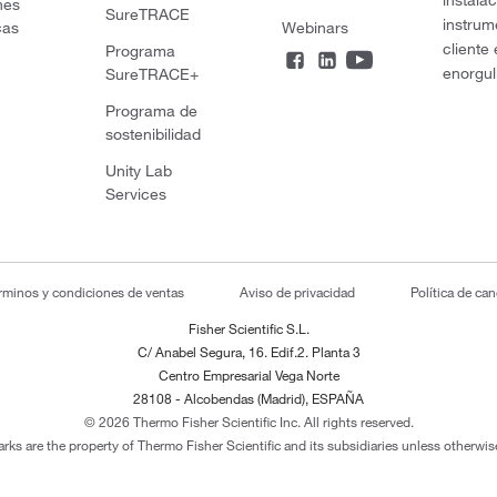
instala
nes
SureTRACE
instrum
cas
Webinars
cliente
Programa
enorgul
SureTRACE+
Programa de
sostenibilidad
Unity Lab
Services
rminos y condiciones de ventas
Aviso de privacidad
Política de ca
Fisher Scientific S.L.
C/ Anabel Segura, 16. Edif.2. Planta 3
Centro Empresarial Vega Norte
28108 - Alcobendas (Madrid), ESPAÑA
© 2026 Thermo Fisher Scientific Inc. All rights reserved.
arks are the property of Thermo Fisher Scientific and its subsidiaries unless otherwise