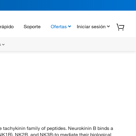
rápido
Soporte
Ofertas
Iniciar sesión
s
achykinin family of peptides. Neurokinin B binds a
(NK1R), NK2R, and NK3R-to mediate their biological