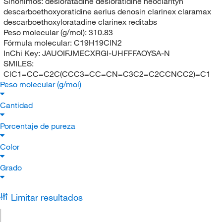
Sinónimos:
desloratadine desloratidine neoclarityn
descarboethoxyoratidine aerius denosin clarinex claramax
descarboethoxyloratadine clarinex reditabs
Peso molecular (g/mol):
310.83
Fórmula molecular:
C19H19ClN2
InChi Key:
JAUOIFJMECXRGI-UHFFFAOYSA-N
SMILES:
ClC1=CC=C2C(CCC3=CC=CN=C3C2=C2CCNCC2)=C1
Peso molecular (g/mol)
Cantidad
Porcentaje de pureza
Color
Grado
Limitar resultados