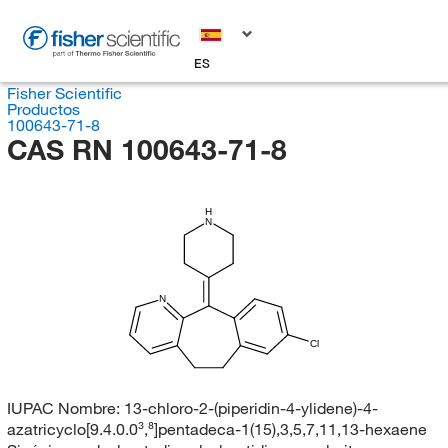
ES
Fisher Scientific
Productos
100643-71-8
CAS RN 100643-71-8
H
N
N
Cl
IUPAC Nombre:
13-chloro-2-(piperidin-4-ylidene)-4-
azatricyclo[9.4.0.0³,⁸]pentadeca-1(15),3,5,7,11,13-hexaene