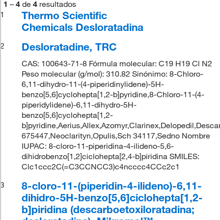
1
–
4
de
4
resultados
Thermo Scientific
1
Chemicals Desloratadina
Desloratadine, TRC
2
CAS: 100643-71-8 Fórmula molecular: C19 H19 Cl N2
Peso molecular (g/mol): 310.82 Sinónimo: 8-Chloro-
6,11-dihydro-11-(4-piperidinylidene)-5H-
benzo[5,6]cyclohepta[1,2-b]pyridine,8-Chloro-11-(4-
piperidylidene)-6,11-dihydro-5H-
benzo[5,6]cyclohepta[1,2-
b]pyridine,Aerius,Allex,Azomyr,Clarinex,Delopedil,Des
675447,Neoclarityn,Opulis,Sch 34117,Sedno Nombre
IUPAC: 8-cloro-11-piperidina-4-ilideno-5,6-
dihidrobenzo[1,2]ciclohepta[2,4-b]piridina SMILES:
Clc1ccc2C(=C3CCNCC3)c4ncccc4CCc2c1
8-cloro-11-(piperidin-4-ilideno)-6,11-
3
dihidro-5H-benzo[5,6]ciclohepta[1,2-
b]piridina (descarboetoxiloratadina;