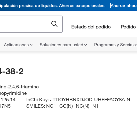
pulación precisa de líquidos. Ahorros excepcionales.
Ahorrar ahor
Estado del pedido
Pedido 
Aplicaciones
Soluciones para usted
Programas y Servicio
-38-2
ine-2,4,6-triamine
inopyrimidine
:
125.14
InChi Key:
JTTIOYHBNXDJOD-UHFFFAOYSA-N
H7N5
SMILES:
NC1=CC(N)=NC(N)=N1