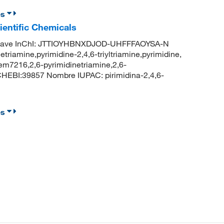
es
ientific Chemicals
lave InChI: JTTIOYHBNXDJOD-UHFFFAOYSA-N
etriamine,pyrimidine-2,4,6-triyltriamine,pyrimidine,
hem7216,2,6-pyrimidinetriamine,2,6-
HEBI:39857 Nombre IUPAC: pirimidina-2,4,6-
es