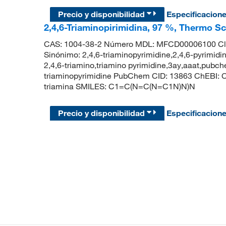
Precio y disponibilidad
Especificacion
2,4,6-Triaminopirimidina, 97 %, Thermo Sc
CAS: 1004-38-2 Número MDL: MFCD00006100 C
Sinónimo: 2,4,6-triaminopyrimidine,2,4,6-pyrimidin
2,4,6-triamino,triamino pyrimidine,3ay,aaat,pubc
triaminopyrimidine PubChem CID: 13863 ChEBI: C
triamina SMILES: C1=C(N=C(N=C1N)N)N
Precio y disponibilidad
Especificacion