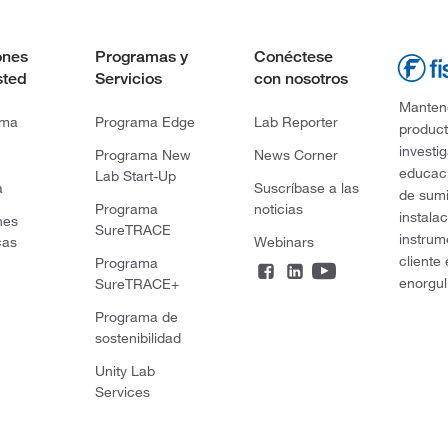
ones
Programas y
Conéctese
sted
Servicios
con nosotros
Mantene
rma
Programa Edge
Lab Reporter
product
investi
Programa New
News Corner
educaci
Lab Start-Up
a
Suscríbase a las
de sumi
Programa
noticias
instala
nes
SureTRACE
instrum
cas
Webinars
cliente
Programa
enorgul
SureTRACE+
Programa de
sostenibilidad
Unity Lab
Services