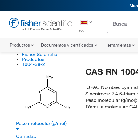
Mani
ES
Productos
Documentos y certificados
Herramientas
Fisher Scientific
Productos
1004-38-2
CAS RN 1004
NH
2
IUPAC Nombre:
pyrimid
N
Sinónimos:
2,4,6-triam
Peso molecular (g/mol)
Fórmula molecular:
C4
H
N
N
NH
2
2
Peso molecular (g/mol)
Cantidad