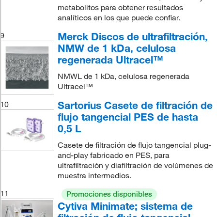
metabolitos para obtener resultados
analíticos en los que puede confiar.
Merck Discos de ultrafiltración,
9
NMW de 1 kDa, celulosa
regenerada Ultracel™
NMWL de 1 kDa, celulosa regenerada
Ultracel™
Sartorius Casete de filtración de
10
flujo tangencial PES de hasta
0,5 L
Casete de filtración de flujo tangencial plug-
and-play fabricado en PES, para
ultrafiltración y diafiltración de volúmenes de
muestra intermedios.
11
Promociones disponibles
Cytiva Minimate; sistema de