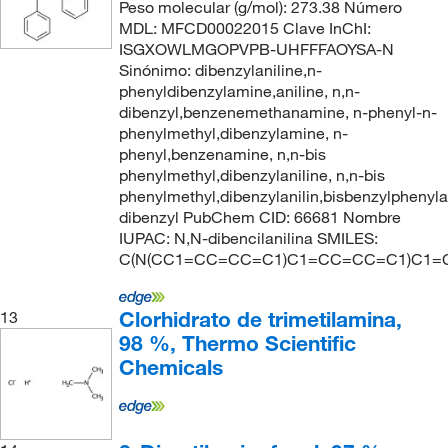
Peso molecular (g/mol): 273.38 Número
MDL: MFCD00022015 Clave InChI:
ISGXOWLMGOPVPB-UHFFFAOYSA-N
Sinónimo: dibenzylaniline,n-
phenyldibenzylamine,aniline, n,n-
dibenzyl,benzenemethanamine, n-phenyl-n-
phenylmethyl,dibenzylamine, n-
phenyl,benzenamine, n,n-bis
phenylmethyl,dibenzylaniline, n,n-bis
phenylmethyl,dibenzylanilin,bisbenzylphenyla
dibenzyl PubChem CID: 66681 Nombre
IUPAC: N,N-dibencilanilina SMILES:
C(N(CC1=CC=CC=C1)C1=CC=CC=C1)C1
Clorhidrato de trimetilamina,
13
98 %, Thermo Scientific
Chemicals