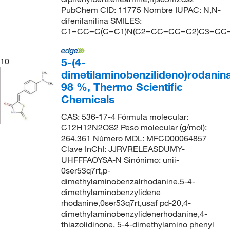
PubChem CID: 11775 Nombre IUPAC: N,N-
difenilanilina SMILES:
C1=CC=C(C=C1)N(C2=CC=CC=C2)C3=CC
5-(4-
10
dimetilaminobenzilideno)rodanin
98 %, Thermo Scientific
Chemicals
CAS: 536-17-4 Fórmula molecular:
C12H12N2OS2 Peso molecular (g/mol):
264.361 Número MDL: MFCD00064857
Clave InChI: JJRVRELEASDUMY-
UHFFFAOYSA-N Sinónimo: unii-
0ser53q7rt,p-
dimethylaminobenzalrhodanine,5-4-
dimethylaminobenzylidene
rhodanine,0ser53q7rt,usaf pd-20,4-
dimethylaminobenzylidenerhodanine,4-
thiazolidinone, 5-4-dimethylamino phenyl