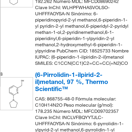
192.262 Número MDL: MFCD08690242
Clave InChI: WLHPFWHASVOLSO-
UHFFFAOYSA-N Sinónimo: 6-
piperidinopyrid-2-yl methanol,6-piperidin-1-
yl pyridin-2-yl methanol,6-piperidyl-2-pyridyl
methan-1-ol,2-pyridinemethanol,6-1-
piperidinyl,6-piperidin-1-ylpyridin-2-yl
methanol,2-hydroxymethyl-6-piperidin-1-
ylpyridine PubChem CID: 18525733 Nombre
IUPAC: (6-piperidin-1-ilpiridin-2-il)metanol
SMILES: C1CCN(CC1)C2=CC=CC(=N2)CO
(6-Pirrolidin-1-ilpirid-2-
8
il)metanol, 97 %, Thermo
Scientific™
CAS: 868755-48-0 Fórmula molecular:
C10H14N2O Peso molecular (g/mol):
178.235 Número MDL: MFCD09702357
Clave InChI: INCLVFBQYYTJLC-
UHFFFAOYSA-N Sinónimo: 6-pyrrolidin-1-
ylpyrid-2-yl methanol,6-pyrrolidin-1-yl