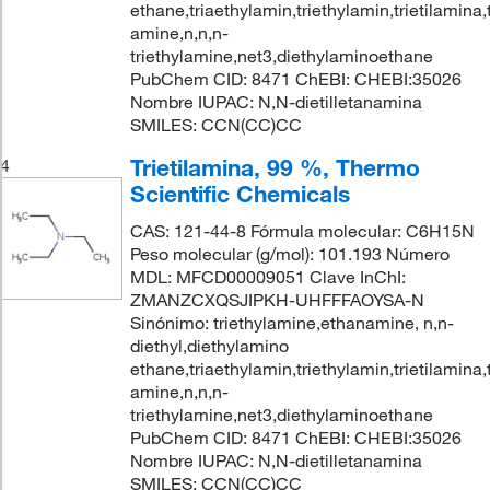
ethane,triaethylamin,triethylamin,trietilamina,t
amine,n,n,n-
triethylamine,net3,diethylaminoethane
PubChem CID: 8471 ChEBI: CHEBI:35026
Nombre IUPAC: N,N-dietilletanamina
SMILES: CCN(CC)CC
Trietilamina, 99 %, Thermo
4
Scientific Chemicals
CAS: 121-44-8 Fórmula molecular: C6H15N
Peso molecular (g/mol): 101.193 Número
MDL: MFCD00009051 Clave InChI:
ZMANZCXQSJIPKH-UHFFFAOYSA-N
Sinónimo: triethylamine,ethanamine, n,n-
diethyl,diethylamino
ethane,triaethylamin,triethylamin,trietilamina,t
amine,n,n,n-
triethylamine,net3,diethylaminoethane
PubChem CID: 8471 ChEBI: CHEBI:35026
Nombre IUPAC: N,N-dietilletanamina
SMILES: CCN(CC)CC