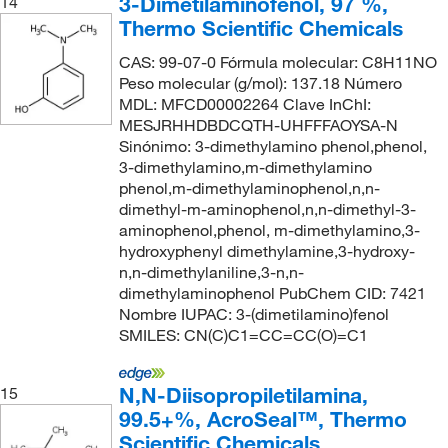
3-Dimetilaminofenol, 97 %,
14
Thermo Scientific Chemicals
CAS: 99-07-0 Fórmula molecular: C8H11NO
Peso molecular (g/mol): 137.18 Número
MDL: MFCD00002264 Clave InChI:
MESJRHHDBDCQTH-UHFFFAOYSA-N
Sinónimo: 3-dimethylamino phenol,phenol,
3-dimethylamino,m-dimethylamino
phenol,m-dimethylaminophenol,n,n-
dimethyl-m-aminophenol,n,n-dimethyl-3-
aminophenol,phenol, m-dimethylamino,3-
hydroxyphenyl dimethylamine,3-hydroxy-
n,n-dimethylaniline,3-n,n-
dimethylaminophenol PubChem CID: 7421
Nombre IUPAC: 3-(dimetilamino)fenol
SMILES: CN(C)C1=CC=CC(O)=C1
N,N-Diisopropiletilamina,
15
99.5+%, AcroSeal™, Thermo
Scientific Chemicals