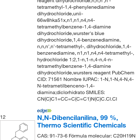
reagent dihydrochloride,n,n,n',n'-
tetramethyl-1,4-phenylenediamine
dihydrochloride,unii-
66w8hka51x,n1,n1,n4,n4-
tetramethylbenzene-1,4-diamine
dihydrochloride,wurster's blue
dihydrochloride,1,4-benzenediamine,
n,n,n',n'-tetramethyl-, dihydrochloride,1,4-
benzenediamine, n1,n1,n4,n4-tetramethyl-,
hydrochloride 1:2,1-n,1-n,4-n,4-n-
tetramethylbenzene-1,4-diamine
dihydrochloride,wursters reagent PubChem
CID: 71561 Nombre IUPAC: 1-N,1-N,4-N,4-
N-tetrametilbenceno-1,4-
diamina;diclorhidrato SMILES:
CN(C)C1=CC=C(C=C1)N(C)C.Cl.Cl
N,N-Dibencilanilina, 99 %,
12
Thermo Scientific Chemicals
CAS: 91-73-6 Fórmula molecular: C20H19N