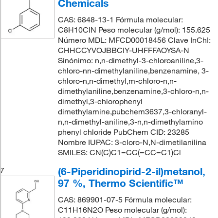
Chemicals
CAS: 6848-13-1 Fórmula molecular:
C8H10ClN Peso molecular (g/mol): 155.625
Número MDL: MFCD00018456 Clave InChI:
CHHCCYVOJBBCIY-UHFFFAOYSA-N
Sinónimo: n,n-dimethyl-3-chloroaniline,3-
chloro-nn-dimethylaniline,benzenamine, 3-
chloro-n,n-dimethyl,m-chloro-n,n-
dimethylaniline,benzenamine,3-chloro-n,n-
dimethyl,3-chlorophenyl
dimethylamine,pubchem3637,3-chloranyl-
n,n-dimethyl-aniline,3-n,n-dimethylamino
phenyl chloride PubChem CID: 23285
Nombre IUPAC: 3-cloro-N,N-dimetilanilina
SMILES: CN(C)C1=CC(=CC=C1)Cl
(6-Piperidinopirid-2-il)metanol,
7
97 %, Thermo Scientific™
CAS: 869901-07-5 Fórmula molecular:
C11H16N2O Peso molecular (g/mol):