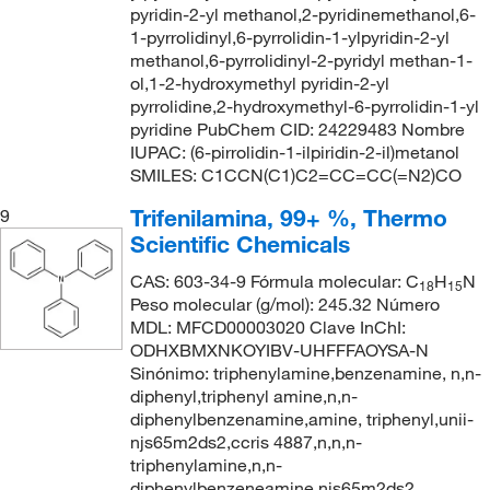
pyridin-2-yl methanol,2-pyridinemethanol,6-
1-pyrrolidinyl,6-pyrrolidin-1-ylpyridin-2-yl
methanol,6-pyrrolidinyl-2-pyridyl methan-1-
ol,1-2-hydroxymethyl pyridin-2-yl
pyrrolidine,2-hydroxymethyl-6-pyrrolidin-1-yl
pyridine PubChem CID: 24229483 Nombre
IUPAC: (6-pirrolidin-1-ilpiridin-2-il)metanol
SMILES: C1CCN(C1)C2=CC=CC(=N2)CO
Trifenilamina, 99+ %, Thermo
9
Scientific Chemicals
CAS: 603-34-9 Fórmula molecular: C
H
N
18
15
Peso molecular (g/mol): 245.32 Número
MDL: MFCD00003020 Clave InChI:
ODHXBMXNKOYIBV-UHFFFAOYSA-N
Sinónimo: triphenylamine,benzenamine, n,n-
diphenyl,triphenyl amine,n,n-
diphenylbenzenamine,amine, triphenyl,unii-
njs65m2ds2,ccris 4887,n,n,n-
triphenylamine,n,n-
diphenylbenzeneamine,njs65m2ds2