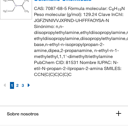
CAS: 7087-68-5 Fórmula molecular: C
H
N
8
19
Peso molecular (g/mol): 129.24 Clave InChI:
JGFZNNIVVJXRND-UHFFFAOYSA-N
Sinónimo: n,n-
diisopropylethylamine,ethyldiisopropylamine,
ethyldiisopropylamine,diisopropylethylamine,
base,n-ethyl-n-isopropylpropan-2-
amine,dipea,2-propanamine, n-ethyl-n-1-
methylethyl,1,1'-dimethyltriethylamine
PubChem CID: 81531 Nombre IUPAC: N-
etil-N-propan-2-ilpropan-2-amina SMILES:
CCN(C(C)C)C(C)C
1
2
3
Sobre nosotros