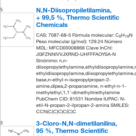
N,N-Diisopropiletilamina,
5
+ 99,5 %, Thermo Scientific
Chemicals
CAS: 7087-68-5 Fórmula molecular: C
H
N
8
19
Peso molecular (g/mol): 129.24 Número
MDL: MFCD00008868 Clave InChI:
JGFZNNIVVJXRND-UHFFFAOYSA-N
Sinónimo: n,n-
diisopropylethylamine,ethyldiisopropylamine,
ethyldiisopropylamine,diisopropylethylamine,
base,n-ethyl-n-isopropylpropan-2-
amine,dipea,2-propanamine, n-ethyl-n-1-
methylethyl,1,1'-dimethyltriethylamine
PubChem CID: 81531 Nombre IUPAC: N-
etil-N-propan-2-ilpropan-2-amina SMILES:
CCN(C(C)C)C(C)C
3-Cloro-N,N-dimetilanilina,
6
95 %, Thermo Scientific