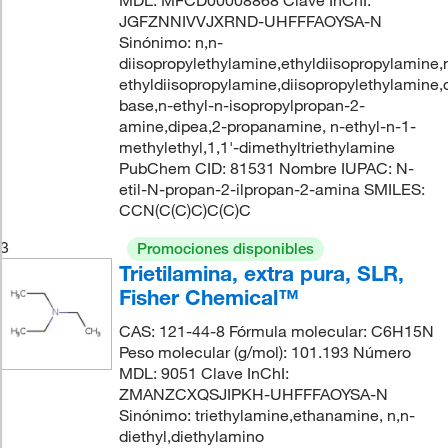
MDL: MFCD00008868 Clave InChI:
JGFZNNIVVJXRND-UHFFFAOYSA-N
Sinónimo: n,n-
diisopropylethylamine,ethyldiisopropylamine,
ethyldiisopropylamine,diisopropylethylamine,
base,n-ethyl-n-isopropylpropan-2-
amine,dipea,2-propanamine, n-ethyl-n-1-
methylethyl,1,1'-dimethyltriethylamine
PubChem CID: 81531 Nombre IUPAC: N-
etil-N-propan-2-ilpropan-2-amina SMILES:
CCN(C(C)C)C(C)C
3
Promociones disponibles
Trietilamina, extra pura, SLR,
Fisher Chemical™
CAS: 121-44-8 Fórmula molecular: C6H15N
Peso molecular (g/mol): 101.193 Número
MDL: 9051 Clave InChI:
ZMANZCXQSJIPKH-UHFFFAOYSA-N
Sinónimo: triethylamine,ethanamine, n,n-
diethyl,diethylamino