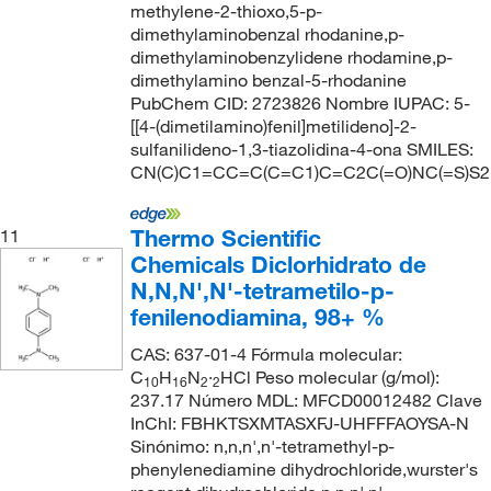
methylene-2-thioxo,5-p-
dimethylaminobenzal rhodanine,p-
dimethylaminobenzylidene rhodamine,p-
dimethylamino benzal-5-rhodanine
PubChem CID: 2723826 Nombre IUPAC: 5-
[[4-(dimetilamino)fenil]metilideno]-2-
sulfanilideno-1,3-tiazolidina-4-ona SMILES:
CN(C)C1=CC=C(C=C1)C=C2C(=O)NC(=S)S2
Thermo Scientific
11
Chemicals Diclorhidrato de
N,N,N',N'-tetrametilo-p-
fenilenodiamina, 98+ %
CAS: 637-01-4 Fórmula molecular:
C
H
N
·
HCl Peso molecular (g/mol):
10
16
2
2
237.17 Número MDL: MFCD00012482 Clave
InChI: FBHKTSXMTASXFJ-UHFFFAOYSA-N
Sinónimo: n,n,n',n'-tetramethyl-p-
phenylenediamine dihydrochloride,wurster's