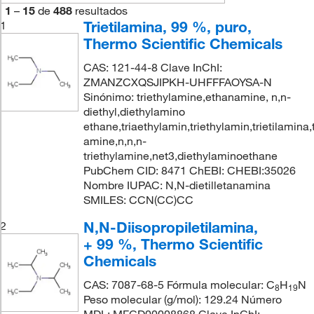
1
–
15
de
488
resultados
Trietilamina, 99 %, puro,
1
Thermo Scientific Chemicals
CAS: 121-44-8 Clave InChI:
ZMANZCXQSJIPKH-UHFFFAOYSA-N
Sinónimo: triethylamine,ethanamine, n,n-
diethyl,diethylamino
ethane,triaethylamin,triethylamin,trietilamina,t
amine,n,n,n-
triethylamine,net3,diethylaminoethane
PubChem CID: 8471 ChEBI: CHEBI:35026
Nombre IUPAC: N,N-dietilletanamina
SMILES: CCN(CC)CC
N,N-Diisopropiletilamina,
2
+ 99 %, Thermo Scientific
Chemicals
CAS: 7087-68-5 Fórmula molecular: C
H
N
8
19
Peso molecular (g/mol): 129.24 Número