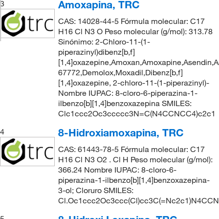
Amoxapina, TRC
3
CAS: 14028-44-5 Fórmula molecular: C17
H16 Cl N3 O Peso molecular (g/mol): 313.78
Sinónimo: 2-Chloro-11-(1-
piperazinyl)dibenz[b,f]
[1,4]oxazepine,Amoxan,Amoxapine,Asendin,A
67772,Demolox,Moxadil,Dibenz[b,f]
[1,4]oxazepine, 2-chloro-11-(1-piperazinyl)-
Nombre IUPAC: 8-cloro-6-piperazina-1-
ilbenzo[b][1,4]benzoxazepina SMILES:
Clc1ccc2Oc3ccccc3N=C(N4CCNCC4)c2c1
8-Hidroxiamoxapina, TRC
4
CAS: 61443-78-5 Fórmula molecular: C17
H16 Cl N3 O2 . Cl H Peso molecular (g/mol):
366.24 Nombre IUPAC: 8-cloro-6-
piperazina-1-ilbenzo[b][1,4]benzoxazepina-
3-ol; Cloruro SMILES:
Cl.Oc1ccc2Oc3ccc(Cl)cc3C(=Nc2c1)N4CC
5