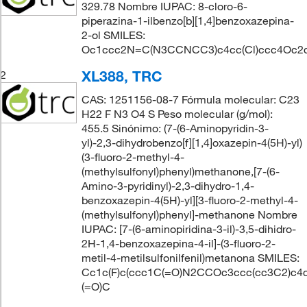
329.78 Nombre IUPAC: 8-cloro-6-
piperazina-1-ilbenzo[b][1,4]benzoxazepina-
2-ol SMILES:
Oc1ccc2N=C(N3CCNCC3)c4cc(Cl)ccc4Oc2
XL388, TRC
2
CAS: 1251156-08-7 Fórmula molecular: C23
H22 F N3 O4 S Peso molecular (g/mol):
455.5 Sinónimo: (7-(6-Aminopyridin-3-
yl)-2,3-dihydrobenzo[f][1,4]oxazepin-4(5H)-yl)
(3-fluoro-2-methyl-4-
(methylsulfonyl)phenyl)methanone,[7-(6-
Amino-3-pyridinyl)-2,3-dihydro-1,4-
benzoxazepin-4(5H)-yl][3-fluoro-2-methyl-4-
(methylsulfonyl)phenyl]-methanone Nombre
IUPAC: [7-(6-aminopiridina-3-il)-3,5-dihidro-
2H-1,4-benzoxazepina-4-il]-(3-fluoro-2-
metil-4-metilsulfonilfenil)metanona SMILES:
Cc1c(F)c(ccc1C(=O)N2CCOc3ccc(cc3C2)c4c
(=O)C