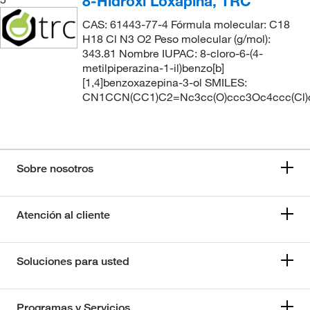
8-Hidroxi Loxapina, TRC
CAS: 61443-77-4 Fórmula molecular: C18
H18 Cl N3 O2 Peso molecular (g/mol):
343.81 Nombre IUPAC: 8-cloro-6-(4-
metilpiperazina-1-il)benzo[b]
[1,4]benzoxazepina-3-ol SMILES:
CN1CCN(CC1)C2=Nc3cc(O)ccc3Oc4ccc(Cl)
Sobre nosotros
Atención al cliente
Soluciones para usted
Programas y Servicios