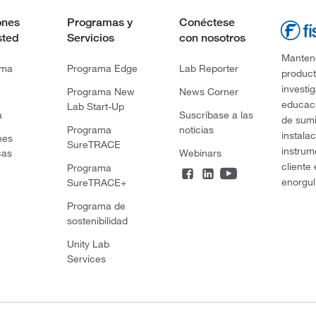
ones
Programas y
Conéctese
sted
Servicios
con nosotros
Mantene
rma
Programa Edge
Lab Reporter
product
investi
Programa New
News Corner
educaci
Lab Start-Up
a
Suscríbase a las
de sumi
Programa
noticias
instala
nes
SureTRACE
instrum
cas
Webinars
cliente
Programa
enorgul
SureTRACE+
Programa de
sostenibilidad
Unity Lab
Services