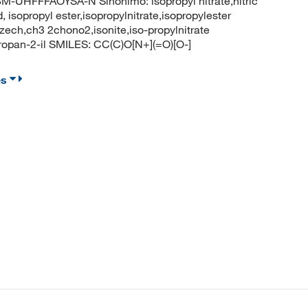
FFFAOYSA-N Sinónimo: isopropyl nitrate,nitric
d, isopropyl ester,isopropylnitrate,isopropylester
czech,ch3 2chono2,isonite,iso-propylnitrate
opan-2-il SMILES: CC(C)O[N+](=O)[O-]
es