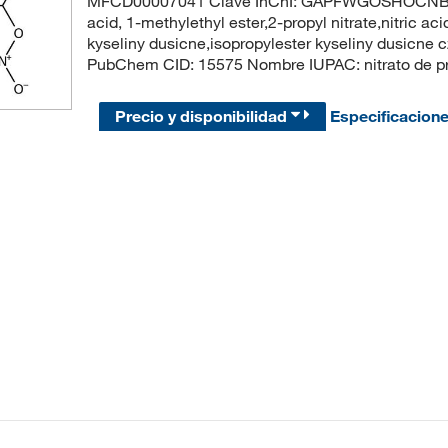
MFCD00007041 Clave InChI: GAPFWGOSHOCNBM-UH
acid, 1-methylethyl ester,2-propyl nitrate,nitric aci
kyseliny dusicne,isopropylester kyseliny dusicne 
PubChem CID: 15575 Nombre IUPAC: nitrato de pr
Precio y disponibilidad
Especificacion