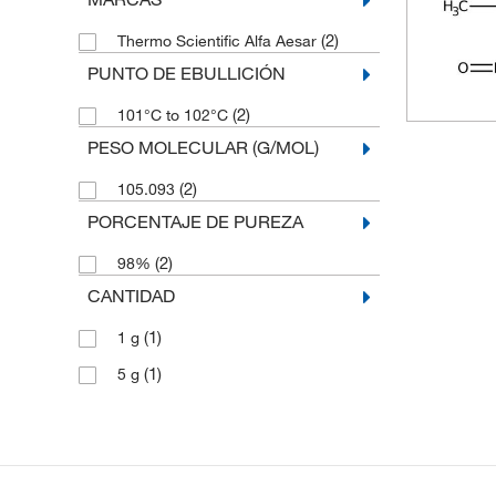
(2)
Thermo Scientific Alfa Aesar
PUNTO DE EBULLICIÓN
(2)
101°C to 102°C
PESO MOLECULAR (G/MOL)
(2)
105.093
PORCENTAJE DE PUREZA
(2)
98%
CANTIDAD
(1)
1 g
(1)
5 g