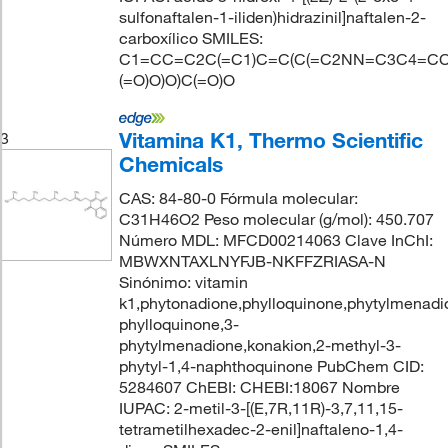
sulfonaftalen-1-iliden)hidrazinil]naftalen-2-
carboxílico SMILES:
C1=CC=C2C(=C1)C=C(C(=C2NN=C3C4=CC
(=O)O)O)C(=O)O
Vitamina K1, Thermo Scientific
3
Chemicals
CAS: 84-80-0 Fórmula molecular:
C31H46O2 Peso molecular (g/mol): 450.707
Número MDL: MFCD00214063 Clave InChI:
MBWXNTAXLNYFJB-NKFFZRIASA-N
Sinónimo: vitamin
k1,phytonadione,phylloquinone,phytylmenadi
phylloquinone,3-
phytylmenadione,konakion,2-methyl-3-
phytyl-1,4-naphthoquinone PubChem CID:
5284607 ChEBI: CHEBI:18067 Nombre
IUPAC: 2-metil-3-[(E,7R,11R)-3,7,11,15-
tetrametilhexadec-2-enil]naftaleno-1,4-