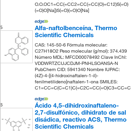
O.O.OC1=CC(=CC2=CC(=CC(O)=C12)S(=O)
(=O)O[Na])S(=O)(=O)O[Na]
Alfa-naftolbenceína, Thermo
5
Scientific Chemicals
CAS: 145-50-6 Fórmula molecular:
C27H18O2 Peso molecular (g/mol): 374.439
Número MDL: MFCD00078492 Clave InChI:
VDDWRTZCUJCDJM-PNHLSOANSA-N
PubChem CID: 5941340 Nombre IUPAC:
(4Z)-4-[(4-hidroxinaftalen-1-il)-
fenilmetilideno]naftalen-1-ona SMILES:
C1=CC=C(C=C1)C(=C2C=CC(=O)C3=CC=
Ácido 4,5-dihidroxinaftaleno-
6
2,7-disulfónico, dihidrato de sal
disádica, reactivo ACS, Thermo
Scientific Chemicals