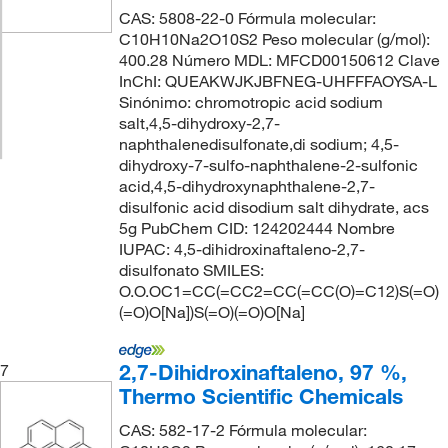
CAS: 5808-22-0 Fórmula molecular:
C10H10Na2O10S2 Peso molecular (g/mol):
400.28 Número MDL: MFCD00150612 Clave
InChI: QUEAKWJKJBFNEG-UHFFFAOYSA-L
Sinónimo: chromotropic acid sodium
salt,4,5-dihydroxy-2,7-
naphthalenedisulfonate,di sodium; 4,5-
dihydroxy-7-sulfo-naphthalene-2-sulfonic
acid,4,5-dihydroxynaphthalene-2,7-
disulfonic acid disodium salt dihydrate, acs
5g PubChem CID: 124202444 Nombre
IUPAC: 4,5-dihidroxinaftaleno-2,7-
disulfonato SMILES:
O.O.OC1=CC(=CC2=CC(=CC(O)=C12)S(=O)
(=O)O[Na])S(=O)(=O)O[Na]
2,7-Dihidroxinaftaleno, 97 %,
7
Thermo Scientific Chemicals
CAS: 582-17-2 Fórmula molecular: