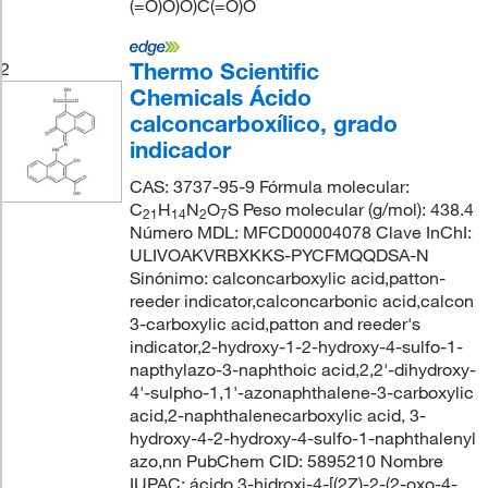
(=O)O)O)C(=O)O
Thermo Scientific
2
Chemicals Ácido
calconcarboxílico, grado
indicador
CAS: 3737-95-9 Fórmula molecular:
C
H
N
O
S Peso molecular (g/mol): 438.4
21
14
2
7
Número MDL: MFCD00004078 Clave InChI:
ULIVOAKVRBXKKS-PYCFMQQDSA-N
Sinónimo: calconcarboxylic acid,patton-
reeder indicator,calconcarbonic acid,calcon
3-carboxylic acid,patton and reeder's
indicator,2-hydroxy-1-2-hydroxy-4-sulfo-1-
napthylazo-3-naphthoic acid,2,2'-dihydroxy-
4'-sulpho-1,1'-azonaphthalene-3-carboxylic
acid,2-naphthalenecarboxylic acid, 3-
hydroxy-4-2-hydroxy-4-sulfo-1-naphthalenyl
azo,nn PubChem CID: 5895210 Nombre
IUPAC: ácido 3-hidroxi-4-[(2Z)-2-(2-oxo-4-