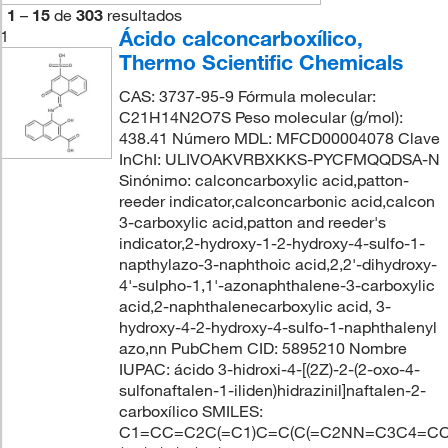
1
–
15
de
303
resultados
Ácido calconcarboxílico,
1
Thermo Scientific Chemicals
CAS: 3737-95-9 Fórmula molecular:
C21H14N2O7S Peso molecular (g/mol):
438.41 Número MDL: MFCD00004078 Clave
InChI: ULIVOAKVRBXKKS-PYCFMQQDSA-N
Sinónimo: calconcarboxylic acid,patton-
reeder indicator,calconcarbonic acid,calcon
3-carboxylic acid,patton and reeder's
indicator,2-hydroxy-1-2-hydroxy-4-sulfo-1-
napthylazo-3-naphthoic acid,2,2'-dihydroxy-
4'-sulpho-1,1'-azonaphthalene-3-carboxylic
acid,2-naphthalenecarboxylic acid, 3-
hydroxy-4-2-hydroxy-4-sulfo-1-naphthalenyl
azo,nn PubChem CID: 5895210 Nombre
IUPAC: ácido 3-hidroxi-4-[(2Z)-2-(2-oxo-4-
sulfonaftalen-1-iliden)hidrazinil]naftalen-2-
carboxílico SMILES:
C1=CC=C2C(=C1)C=C(C(=C2NN=C3C4=CC