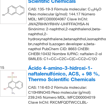
Scientific Chemicals
CAS: 135-19-3 Fórmula molecular: C
H
O
10
8
Peso molecular (g/mol): 144.17 Número
MDL: MFCD00004067 Clave InChI:
JWAZRIHNYRIHIV-UHFFFAOYSA-N
Sinónimo: 2-naphthol,2-naphthalenol,beta-
naphthol,2-
hydroxynaphthalene,betanaphthol,isonaphtho
bn,naphthol b,azogen developer a,beta-
napthol PubChem CID: 8663 ChEBI:
CHEBI:10432 Nombre IUPAC: naftalen-2-ol
SMILES: C1=CC=C2C=C(C=CC2=C1)O
Ácido 4-amino-3-hidroxi-1-
15
naftalenulfónico, ACS, + 98 %,
Thermo Scientific Chemicals
CAS: 116-63-2 Fórmula molecular:
C10H9NO4S Peso molecular (g/mol):
239.245 Número MDL: MFCD00004019
Clave InChI: RXCMFQDTWCCLBL-