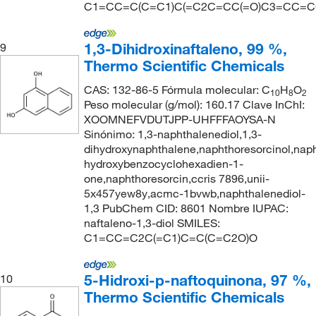
C1=CC=C(C=C1)C(=C2C=CC(=O)C3=CC=
1,3-Dihidroxinaftaleno, 99 %,
9
Thermo Scientific Chemicals
CAS: 132-86-5 Fórmula molecular: C
H
O
10
8
2
Peso molecular (g/mol): 160.17 Clave InChI:
XOOMNEFVDUTJPP-UHFFFAOYSA-N
Sinónimo: 1,3-naphthalenediol,1,3-
dihydroxynaphthalene,naphthoresorcinol,naph
hydroxybenzocyclohexadien-1-
one,naphthoresorcin,ccris 7896,unii-
5x457yew8y,acmc-1bvwb,naphthalenediol-
1,3 PubChem CID: 8601 Nombre IUPAC:
naftaleno-1,3-diol SMILES:
C1=CC=C2C(=C1)C=C(C=C2O)O
5-Hidroxi-p-naftoquinona, 97 %,
10
Thermo Scientific Chemicals