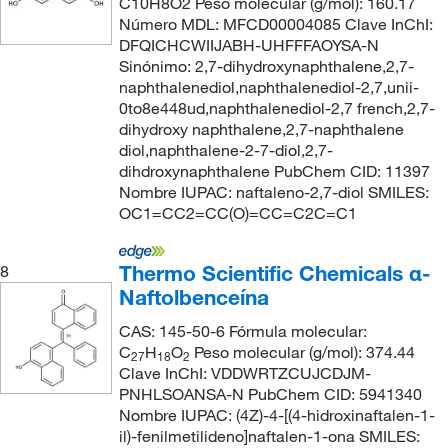
C10H8O2 Peso molecular (g/mol): 160.17
Número MDL: MFCD00004085 Clave InChI:
DFQICHCWIIJABH-UHFFFAOYSA-N
Sinónimo: 2,7-dihydroxynaphthalene,2,7-
naphthalenediol,naphthalenediol-2,7,unii-
0to8e448ud,naphthalenediol-2,7 french,2,7-
dihydroxy naphthalene,2,7-naphthalene
diol,naphthalene-2-7-diol,2,7-
dihdroxynaphthalene PubChem CID: 11397
Nombre IUPAC: naftaleno-2,7-diol SMILES:
OC1=CC2=CC(O)=CC=C2C=C1
Thermo Scientific Chemicals α-
8
Naftolbenceína
CAS: 145-50-6 Fórmula molecular:
C
H
O
Peso molecular (g/mol): 374.44
27
18
2
Clave InChI: VDDWRTZCUJCDJM-
PNHLSOANSA-N PubChem CID: 5941340
Nombre IUPAC: (4Z)-4-[(4-hidroxinaftalen-1-
il)-fenilmetilideno]naftalen-1-ona SMILES: