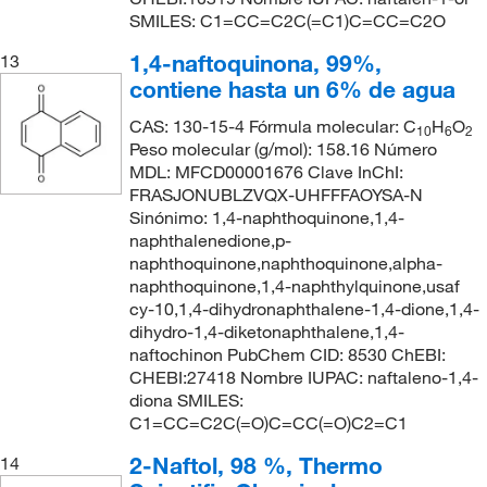
SMILES: C1=CC=C2C(=C1)C=CC=C2O
1,4-naftoquinona, 99%,
13
contiene hasta un 6% de agua
CAS: 130-15-4 Fórmula molecular: C
H
O
10
6
2
Peso molecular (g/mol): 158.16 Número
MDL: MFCD00001676 Clave InChI:
FRASJONUBLZVQX-UHFFFAOYSA-N
Sinónimo: 1,4-naphthoquinone,1,4-
naphthalenedione,p-
naphthoquinone,naphthoquinone,alpha-
naphthoquinone,1,4-naphthylquinone,usaf
cy-10,1,4-dihydronaphthalene-1,4-dione,1,4-
dihydro-1,4-diketonaphthalene,1,4-
naftochinon PubChem CID: 8530 ChEBI:
CHEBI:27418 Nombre IUPAC: naftaleno-1,4-
diona SMILES:
C1=CC=C2C(=O)C=CC(=O)C2=C1
2-Naftol, 98 %, Thermo
14