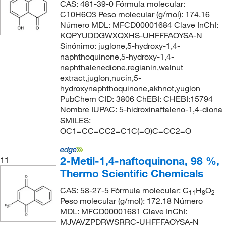
CAS: 481-39-0 Fórmula molecular:
C10H6O3 Peso molecular (g/mol): 174.16
Número MDL: MFCD00001684 Clave InChI:
KQPYUDDGWXQXHS-UHFFFAOYSA-N
Sinónimo: juglone,5-hydroxy-1,4-
naphthoquinone,5-hydroxy-1,4-
naphthalenedione,regianin,walnut
extract,juglon,nucin,5-
hydroxynaphthoquinone,akhnot,yuglon
PubChem CID: 3806 ChEBI: CHEBI:15794
Nombre IUPAC: 5-hidroxinaftaleno-1,4-diona
SMILES:
OC1=CC=CC2=C1C(=O)C=CC2=O
2-Metil-1,4-naftoquinona, 98 %,
11
Thermo Scientific Chemicals
CAS: 58-27-5 Fórmula molecular: C
H
O
11
8
2
Peso molecular (g/mol): 172.18 Número
MDL: MFCD00001681 Clave InChI:
MJVAVZPDRWSRRC-UHFFFAOYSA-N