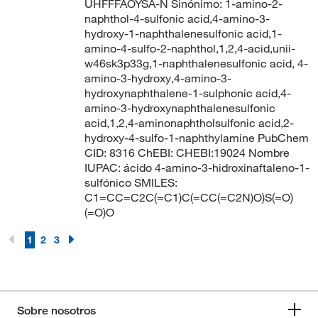
UHFFFAOYSA-N Sinónimo: 1-amino-2-
naphthol-4-sulfonic acid,4-amino-3-
hydroxy-1-naphthalenesulfonic acid,1-
amino-4-sulfo-2-naphthol,1,2,4-acid,unii-
w46sk3p33g,1-naphthalenesulfonic acid, 4-
amino-3-hydroxy,4-amino-3-
hydroxynaphthalene-1-sulphonic acid,4-
amino-3-hydroxynaphthalenesulfonic
acid,1,2,4-aminonaphtholsulfonic acid,2-
hydroxy-4-sulfo-1-naphthylamine PubChem
CID: 8316 ChEBI: CHEBI:19024 Nombre
IUPAC: ácido 4-amino-3-hidroxinaftaleno-1-
sulfónico SMILES:
C1=CC=C2C(=C1)C(=CC(=C2N)O)S(=O)
(=O)O
1
2
3
Sobre nosotros