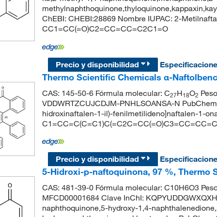
methylnaphthoquinone,thyloquinone,kappaxin,ka
ChEBI: CHEBI:28869 Nombre IUPAC: 2-Metilnafta
CC1=CC(=O)C2=CC=CC=C2C1=O
Precio y disponibilidad
Especificacion
Thermo Scientific Chemicals α-Naftolben
CAS: 145-50-6 Fórmula molecular: C
H
O
Peso 
27
18
2
VDDWRTZCUJCDJM-PNHLSOANSA-N PubChem CID:
hidroxinaftalen-1-il)-fenilmetilideno]naftalen-1-o
C1=CC=C(C=C1)C(=C2C=CC(=O)C3=CC=CC=C
Precio y disponibilidad
Especificacion
5-Hidroxi-p-naftoquinona, 97 %, Thermo S
CAS: 481-39-0 Fórmula molecular: C10H6O3 Peso
MFCD00001684 Clave InChI: KQPYUDDGWXQXHS-U
naphthoquinone,5-hydroxy-1,4-naphthalenedione,re