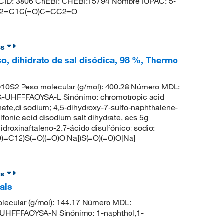
CID: 3806 ChEBI: CHEBI:15794 Nombre IUPAC: 5-
=CC2=C1C(=O)C=CC2=O
es
co, dihidrato de sal disódica, 98 %, Thermo
0S2 Peso molecular (g/mol): 400.28 Número MDL:
HFFFAOYSA-L Sinónimo: chromotropic acid
nate,di sodium; 4,5-dihydroxy-7-sulfo-naphthalene-
fonic acid disodium salt dihydrate, acs 5g
oxinaftaleno-2,7-ácido disulfónico; sodio;
=C12)S(=O)(=O)O[Na])S(=O)(=O)O[Na]
es
als
lecular (g/mol): 144.17 Número MDL:
HFFFAOYSA-N Sinónimo: 1-naphthol,1-