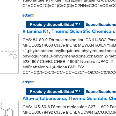
sulfonaftalen-1-iliden)hidrazinil]naftalen-2-carbox
C1=CC=C2C(=C1)C=C(C(=C2NN=C3C4=CC=CC=
Precio y disponibilidad
Especificacion
Vitamina K1, Thermo Scientific Chemicals
CAS: 84-80-0 Fórmula molecular: C31H46O2 Peso
MFCD00214063 Clave InChI: MBWXNTAXLNYFJB-
k1,phytonadione,phylloquinone,phytylmenadione,
phylloquinone,3-phytylmenadione,konakion,2-met
5284607 ChEBI: CHEBI:18067 Nombre IUPAC: 2-met
enil]naftaleno-1,4-diona SMILES:
CC1=C(C(=O)C2=CC=CC=C2C1=O)CC=C(C)CC
Precio y disponibilidad
Especificacion
Alfa-naftolbenceína, Thermo Scientific Ch
CAS: 145-50-6 Fórmula molecular: C27H18O2 Pes
MFCD00078492 Clave InChI: VDDWRTZCUJCDJ