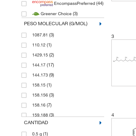
(44)
EncompassPreferred
(3)
Greener Choice
PESO MOLECULAR (G/MOL)
(3)
1087.81
3
(1)
110.12
(2)
1429.15
(17)
144.17
(9)
144.173
(1)
158.15
(3)
158.156
(7)
158.16
4
(3)
159.188
CANTIDAD
(5)
159.19
(1)
0.5 g
(1)
160.169