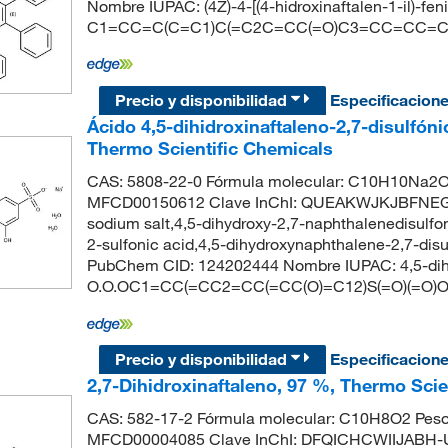
Nombre IUPAC: (4Z)-4-[(4-hidroxinaftalen-1-il)-fe
C1=CC=C(C=C1)C(=C2C=CC(=O)C3=CC=CC=C
Precio y disponibilidad
Especificacion
Ácido 4,5-dihidroxinaftaleno-2,7-disulfónic
Thermo Scientific Chemicals
CAS: 5808-22-0 Fórmula molecular: C10H10Na2O1
MFCD00150612 Clave InChI: QUEAKWJKJBFNEG-U
sodium salt,4,5-dihydroxy-2,7-naphthalenedisulfo
2-sulfonic acid,4,5-dihydroxynaphthalene-2,7-disul
PubChem CID: 124202444 Nombre IUPAC: 4,5-dihid
O.O.OC1=CC(=CC2=CC(=CC(O)=C12)S(=O)(=O)O[N
Precio y disponibilidad
Especificacion
2,7-Dihidroxinaftaleno, 97 %, Thermo Scie
CAS: 582-17-2 Fórmula molecular: C10H8O2 Peso
MFCD00004085 Clave InChI: DFQICHCWIIJABH-U