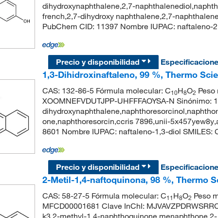
dihydroxynaphthalene,2,7-naphthalenediol,naphth
french,2,7-dihydroxy naphthalene,2,7-naphthalene
PubChem CID: 11397 Nombre IUPAC: naftaleno
Precio y disponibilidad
Especificacion
1,3-Dihidroxinaftaleno, 99 %, Thermo Scie
CAS: 132-86-5 Fórmula molecular: C
H
O
Peso m
10
8
2
XOOMNEFVDUTJPP-UHFFFAOYSA-N Sinónimo: 1,3-
dihydroxynaphthalene,naphthoresorcinol,naphtho
one,naphthoresorcin,ccris 7896,unii-5x457yew8
8601 Nombre IUPAC: naftaleno-1,3-diol SMIL
Precio y disponibilidad
Especificacion
2-Metil-1,4-naftoquinona, 98 %, Thermo S
CAS: 58-27-5 Fórmula molecular: C
H
O
Peso m
11
8
2
MFCD00001681 Clave InChI: MJVAVZPDRWSRRC-
k3,2-methyl-1,4-naphthoquinone,menaphthone,2-