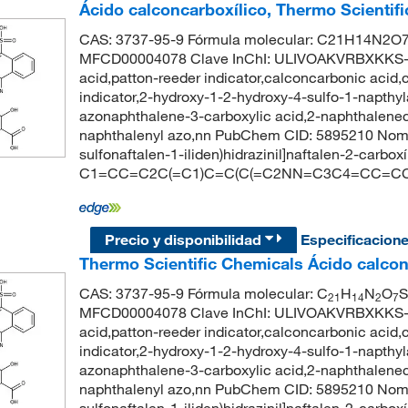
Ácido calconcarboxílico, Thermo Scientif
CAS: 3737-95-9 Fórmula molecular: C21H14N2O7S
MFCD00004078 Clave InChI: ULIVOAKVRBXKKS-
acid,patton-reeder indicator,calconcarbonic acid,
indicator,2-hydroxy-1-2-hydroxy-4-sulfo-1-napthyl
azonaphthalene-3-carboxylic acid,2-naphthaleneca
naphthalenyl azo,nn PubChem CID: 5895210 Nombre
sulfonaftalen-1-iliden)hidrazinil]naftalen-2-carbox
C1=CC=C2C(=C1)C=C(C(=C2NN=C3C4=CC=CC=
Precio y disponibilidad
Especificacion
Thermo Scientific Chemicals Ácido calcon
CAS: 3737-95-9 Fórmula molecular: C
H
N
O
S
21
14
2
7
MFCD00004078 Clave InChI: ULIVOAKVRBXKKS-
acid,patton-reeder indicator,calconcarbonic acid,
indicator,2-hydroxy-1-2-hydroxy-4-sulfo-1-napthyl
azonaphthalene-3-carboxylic acid,2-naphthaleneca
naphthalenyl azo,nn PubChem CID: 5895210 Nombre