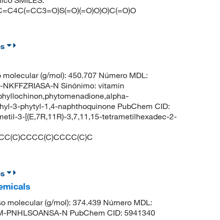
ílico SMILES:
C4C(=CC3=O)S(=O)(=O)O)O)C(=O)O
es
 molecular (g/mol): 450.707 Número MDL:
NKFFZRIASA-N Sinónimo: vitamin
phyllochinon,phytomenadione,alpha-
hyl-3-phytyl-1,4-naphthoquinone PubChem CID:
il-3-[(E,7R,11R)-3,7,11,15-tetrametilhexadec-2-
CC(C)CCCC(C)CCCC(C)C
es
emicals
o molecular (g/mol): 374.439 Número MDL:
M-PNHLSOANSA-N PubChem CID: 5941340