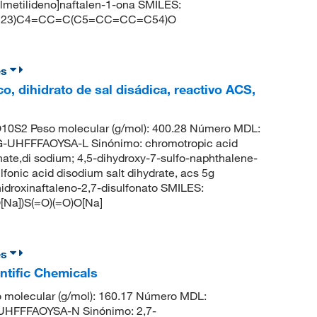
nilmetilideno]naftalen-1-ona SMILES:
23)C4=CC=C(C5=CC=CC=C54)O
es
o, dihidrato de sal disádica, reactivo ACS,
0S2 Peso molecular (g/mol): 400.28 Número MDL:
HFFFAOYSA-L Sinónimo: chromotropic acid
nate,di sodium; 4,5-dihydroxy-7-sulfo-naphthalene-
fonic acid disodium salt dihydrate, acs 5g
roxinaftaleno-2,7-disulfonato SMILES:
a])S(=O)(=O)O[Na]
es
ntific Chemicals
 molecular (g/mol): 160.17 Número MDL:
HFFFAOYSA-N Sinónimo: 2,7-