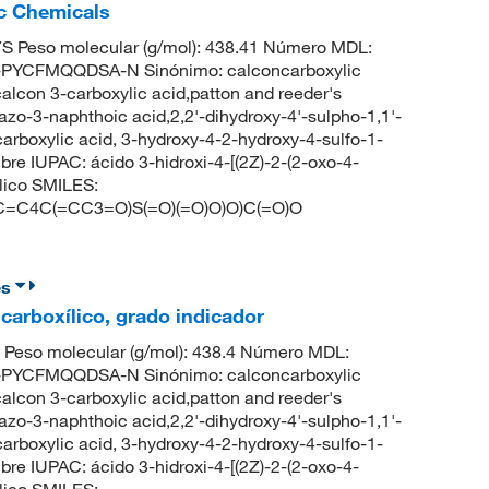
ic Chemicals
 Peso molecular (g/mol): 438.41 Número MDL:
PYCFMQQDSA-N Sinónimo: calconcarboxylic
calcon 3-carboxylic acid,patton and reeder's
azo-3-naphthoic acid,2,2'-dihydroxy-4'-sulpho-1,1'-
rboxylic acid, 3-hydroxy-4-2-hydroxy-4-sulfo-1-
 IUPAC: ácido 3-hidroxi-4-[(2Z)-2-(2-oxo-4-
ílico SMILES:
C4C(=CC3=O)S(=O)(=O)O)O)C(=O)O
es
carboxílico, grado indicador
 Peso molecular (g/mol): 438.4 Número MDL:
PYCFMQQDSA-N Sinónimo: calconcarboxylic
calcon 3-carboxylic acid,patton and reeder's
azo-3-naphthoic acid,2,2'-dihydroxy-4'-sulpho-1,1'-
rboxylic acid, 3-hydroxy-4-2-hydroxy-4-sulfo-1-
 IUPAC: ácido 3-hidroxi-4-[(2Z)-2-(2-oxo-4-