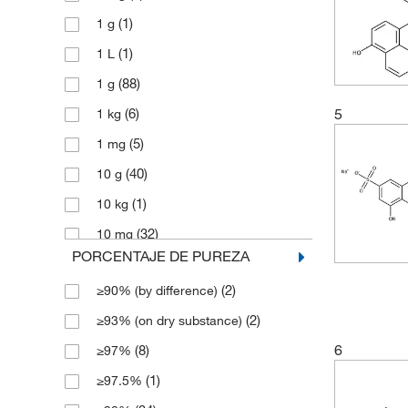
(1)
1 g
(26)
160.17
(1)
1 L
(12)
160.172
(88)
1 g
(3)
162.616
5
(6)
1 kg
(5)
162.62
(5)
1 mg
(3)
169.18
(40)
10 g
(14)
172.18
(1)
10 kg
(12)
172.183
(32)
10 mg
(6)
173.17
PORCENTAJE DE PUREZA
(74)
100 g
(3)
173.171
(2)
≥90% (by difference)
(1)
100 mL
(1)
174.15
(2)
≥93% (on dry substance)
(37)
100 mg
(3)
174.155
6
(8)
≥97%
(8)
1000 g
(7)
174.16
(1)
≥97.5%
(1)
2 g
(9)
174.2