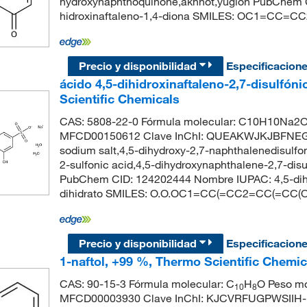
hydroxynaphthoquinone,akhnot,yuglon PubChem 
hidroxinaftaleno-1,4-diona SMILES: OC1=CC
Precio y disponibilidad
Especificacion
ácido 4,5-dihidroxinaftaleno-2,7-disulfóni
Scientific Chemicals
CAS: 5808-22-0 Fórmula molecular: C10H10Na2O1
MFCD00150612 Clave InChI: QUEAKWJKJBFNEG-U
sodium salt,4,5-dihydroxy-2,7-naphthalenedisulfo
2-sulfonic acid,4,5-dihydroxynaphthalene-2,7-disul
PubChem CID: 124202444 Nombre IUPAC: 4,5-dihidr
dihidrato SMILES: O.O.OC1=CC(=CC2=CC(=CC(O)
Precio y disponibilidad
Especificacion
1-naftol, +99 %, Thermo Scientific Chemic
CAS: 90-15-3 Fórmula molecular: C
H
O Peso mo
10
8
MFCD00003930 Clave InChI: KJCVRFUGPWSIIH-U