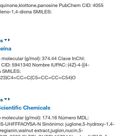
yquinone,klottone,panosine PubChem CID: 4055
leno-1,4-diona SMILES:
es
ceína
molecular (g/mol): 374.44 Clave InChI:
 5941340 Nombre IUPAC: (4Z)-4-[(4-
na SMILES:
23)C4=CC=C(C5=CC=CC=C54)O
es
cientific Chemicals
 molecular (g/mol): 174.16 Número MDL:
HFFFAOYSA-N Sinónimo: juglone,5-hydroxy-1,4-
gianin,walnut extract,juglon,nucin,5-