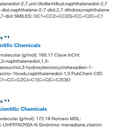
alenediol-2,7,unii-0to8e448ud,naphthalenediol-2,7
 diol,naphthalene-2-7-diol,2,7-dihdroxynaphthalene
-2,7-diol SMILES: OC1=CC2=CC(O)=CC=C2C=C1
es
ntific Chemicals
olecular (g/mol): 160.17 Clave InChI:
naphthalenediol,1,3-
resoucinol,3-hydroxybenzocyclohexadien-1-
y,acmc-1bvwb,naphthalenediol-1,3 PubChem CID:
ES: C1=CC=C2C(=C1)C=C(C=C2O)O
es
cientific Chemicals
olecular (g/mol): 172.18 Número MDL:
UHFFFAOYSA-N Sinónimo: menadione,vitamin