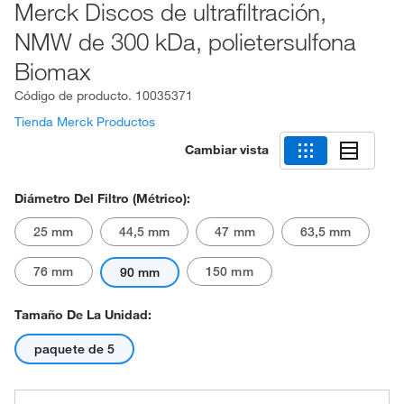
Merck Discos de ultrafiltración,
NMW de 300 kDa, polietersulfona
Biomax
Código de producto.
10035371
Tienda Merck Productos
Cambiar vista
Diámetro Del Filtro (métrico):
25 mm
44,5 mm
47 mm
63,5 mm
76 mm
150 mm
90 mm
Tamaño De La Unidad:
paquete de 5