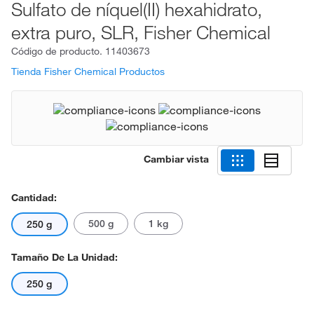
Sulfato de níquel(II) hexahidrato,
extra puro, SLR, Fisher Chemical
Código de producto.
11403673
Tienda Fisher Chemical Productos
Cambiar vista
Cantidad:
500 g
1 kg
250 g
Tamaño De La Unidad:
250 g