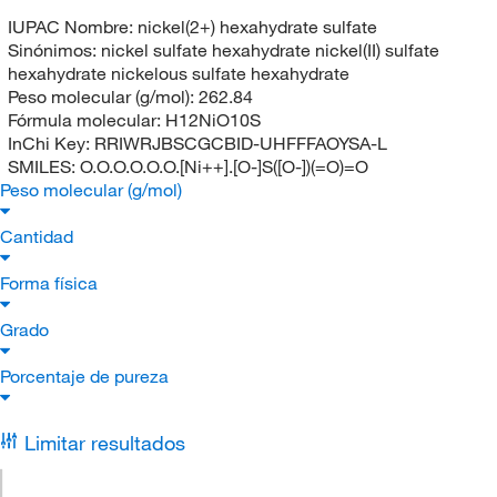
IUPAC Nombre:
nickel(2+) hexahydrate sulfate
Sinónimos:
nickel sulfate hexahydrate nickel(II) sulfate
hexahydrate nickelous sulfate hexahydrate
Peso molecular (g/mol):
262.84
Fórmula molecular:
H12NiO10S
InChi Key:
RRIWRJBSCGCBID-UHFFFAOYSA-L
SMILES:
O.O.O.O.O.O.[Ni++].[O-]S([O-])(=O)=O
Peso molecular (g/mol)
Cantidad
Forma física
Grado
Porcentaje de pureza
Limitar resultados