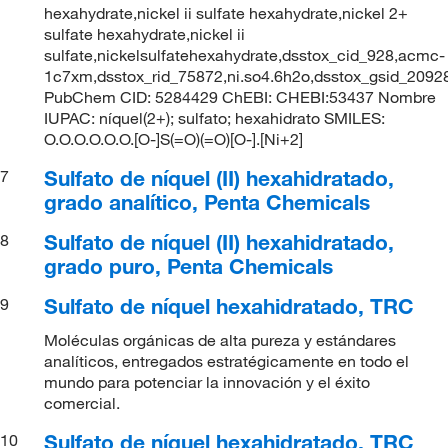
hexahydrate,nickel ii sulfate hexahydrate,nickel 2+
sulfate hexahydrate,nickel ii
sulfate,nickelsulfatehexahydrate,dsstox_cid_928,acmc-
1c7xm,dsstox_rid_75872,ni.so4.6h2o,dsstox_gsid_2092
PubChem CID: 5284429 ChEBI: CHEBI:53437 Nombre
IUPAC: níquel(2+); sulfato; hexahidrato SMILES:
O.O.O.O.O.O.[O-]S(=O)(=O)[O-].[Ni+2]
Sulfato de níquel (II) hexahidratado,
7
grado analítico, Penta Chemicals
Sulfato de níquel (II) hexahidratado,
8
grado puro, Penta Chemicals
Sulfato de níquel hexahidratado, TRC
9
Moléculas orgánicas de alta pureza y estándares
analíticos, entregados estratégicamente en todo el
mundo para potenciar la innovación y el éxito
comercial.
Sulfato de níquel hexahidratado, TRC
10