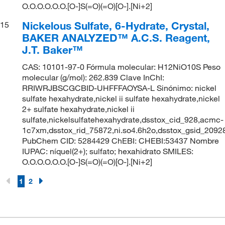
O.O.O.O.O.O.[O-]S(=O)(=O)[O-].[Ni+2]
Nickelous Sulfate, 6-Hydrate, Crystal,
15
BAKER ANALYZED™ A.C.S. Reagent,
J.T. Baker™
CAS: 10101-97-0 Fórmula molecular: H12NiO10S Peso
molecular (g/mol): 262.839 Clave InChI:
RRIWRJBSCGCBID-UHFFFAOYSA-L Sinónimo: nickel
sulfate hexahydrate,nickel ii sulfate hexahydrate,nickel
2+ sulfate hexahydrate,nickel ii
sulfate,nickelsulfatehexahydrate,dsstox_cid_928,acmc-
1c7xm,dsstox_rid_75872,ni.so4.6h2o,dsstox_gsid_2092
PubChem CID: 5284429 ChEBI: CHEBI:53437 Nombre
IUPAC: níquel(2+); sulfato; hexahidrato SMILES:
O.O.O.O.O.O.[O-]S(=O)(=O)[O-].[Ni+2]
1
2