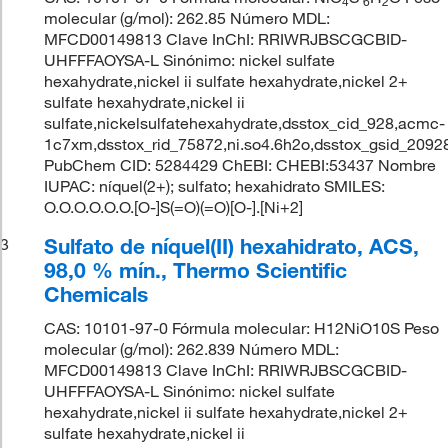
4
6
2
molecular (g/mol): 262.85 Número MDL:
MFCD00149813 Clave InChI: RRIWRJBSCGCBID-
UHFFFAOYSA-L Sinónimo: nickel sulfate
hexahydrate,nickel ii sulfate hexahydrate,nickel 2+
sulfate hexahydrate,nickel ii
sulfate,nickelsulfatehexahydrate,dsstox_cid_928,acmc-
1c7xm,dsstox_rid_75872,ni.so4.6h2o,dsstox_gsid_2092
PubChem CID: 5284429 ChEBI: CHEBI:53437 Nombre
IUPAC: níquel(2+); sulfato; hexahidrato SMILES:
O.O.O.O.O.O.[O-]S(=O)(=O)[O-].[Ni+2]
Sulfato de níquel(II) hexahidrato, ACS,
3
98,0 % mín., Thermo Scientific
Chemicals
CAS: 10101-97-0 Fórmula molecular: H12NiO10S Peso
molecular (g/mol): 262.839 Número MDL:
MFCD00149813 Clave InChI: RRIWRJBSCGCBID-
UHFFFAOYSA-L Sinónimo: nickel sulfate
hexahydrate,nickel ii sulfate hexahydrate,nickel 2+
sulfate hexahydrate,nickel ii