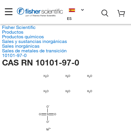
ES
Fisher Scientific
Productos
Productos químicos
Sales y sustancias inorgánicas
Sales inorgánicas
Sales de metales de transición
10101-97-0
CAS RN 10101-97-0
H
H
H
O
O
O
2
2
2
H
H
H
O
O
O
2
2
2
O
O
S
O
O
Ni