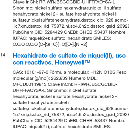
Clave InChI: RRIWRJBSCGCBID-UHFFFAOYSA-L
Sinónimo: nickel sulfate hexahydrate,nickel ii sulfate
hexahydrate,nickel 2+ sulfate hexahydrate,nickel ii
sulfate,nickelsulfatehexahydrate,dsstox_cid_928,acmc-
1c7xm,dsstox_rid_75872,ni.so4.6h2o,dsstox_gsid_2092
PubChem CID: 5284429 ChEBI: CHEBI:53437 Nombre
IUPAC: níquel(2+); sulfato; hexahidrato SMILES:
O.O.O.O.O.O.[O-]S(=O)(=O)[O-].[Ni+2]
Hexahidrato de sulfato de níquel(II), uso
14
con reactivos, Honeywell™
CAS: 10101-97-0 Fórmula molecular: H12NiO10S Peso
molecular (g/mol): 262.839 Número MDL:
MFCD00149813 Clave InChI: RRIWRJBSCGCBID-
UHFFFAOYSA-L Sinónimo: nickel sulfate
hexahydrate,nickel ii sulfate hexahydrate,nickel 2+
sulfate hexahydrate,nickel ii
sulfate,nickelsulfatehexahydrate,dsstox_cid_928,acmc-
1c7xm,dsstox_rid_75872,ni.so4.6h2o,dsstox_gsid_2092
PubChem CID: 5284429 ChEBI: CHEBI:53437 Nombre
IUPAC: níquel(2+); sulfato; hexahidrato SMILES: