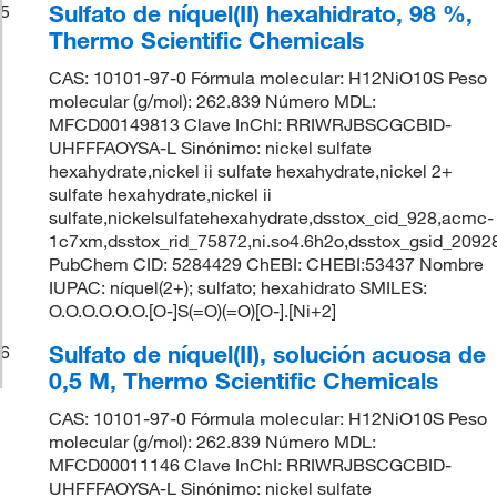
Sulfato de níquel(II) hexahidrato, 98 %,
5
Thermo Scientific Chemicals
CAS: 10101-97-0 Fórmula molecular: H12NiO10S Peso
molecular (g/mol): 262.839 Número MDL:
MFCD00149813 Clave InChI: RRIWRJBSCGCBID-
UHFFFAOYSA-L Sinónimo: nickel sulfate
hexahydrate,nickel ii sulfate hexahydrate,nickel 2+
sulfate hexahydrate,nickel ii
sulfate,nickelsulfatehexahydrate,dsstox_cid_928,acmc-
1c7xm,dsstox_rid_75872,ni.so4.6h2o,dsstox_gsid_2092
PubChem CID: 5284429 ChEBI: CHEBI:53437 Nombre
IUPAC: níquel(2+); sulfato; hexahidrato SMILES:
O.O.O.O.O.O.[O-]S(=O)(=O)[O-].[Ni+2]
Sulfato de níquel(II), solución acuosa de
6
0,5 M, Thermo Scientific Chemicals
CAS: 10101-97-0 Fórmula molecular: H12NiO10S Peso
molecular (g/mol): 262.839 Número MDL:
MFCD00011146 Clave InChI: RRIWRJBSCGCBID-
UHFFFAOYSA-L Sinónimo: nickel sulfate