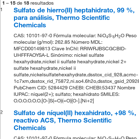
1
–
15
de
18
resultados
Sulfato de hierro(II) heptahidrato, 99 %,
1
para análisis, Thermo Scientific
Chemicals
CAS: 10101-97-0 Fórmula molecular: NiO
S·
H
O Peso
4
6
2
molecular (g/mol): 262.85 Número MDL:
MFCD00149813 Clave InChI: RRIWRJBSCGCBID-
UHFFFAOYSA-L Sinónimo: nickel sulfate
hexahydrate,nickel ii sulfate hexahydrate,nickel 2+
sulfate hexahydrate,nickel ii
sulfate,nickelsulfatehexahydrate,dsstox_cid_928,acmc-
1c7xm,dsstox_rid_75872,ni.so4.6h2o,dsstox_gsid_2092
PubChem CID: 5284429 ChEBI: CHEBI:53437 Nombre
IUPAC: níquel(2+); sulfato; hexahidrato SMILES:
O.O.O.O.O.O.[O-]S(=O)(=O)[O-].[Ni+2]
Sulfato de níquel(II) hexahidrato, +98 %,
2
reactivo ACS, Thermo Scientific
Chemicals
CAS: 10101-97-0 Fórmula molecular: NiO
S·
H
O Peso