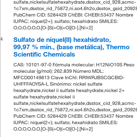
sulfate,nickelsulfatehexahydrate,dsstox_cid_928,acmc-
1c7xm,dsstox_rid_75872,ni.so4.6h2o,dsstox_gsid_2092
PubChem CID: 5284429 ChEBI: CHEBI:53437 Nombre
IUPAC: níquel(2+); sulfato; hexahidrato SMILES:
O.O.O.O.O.O.[O-]S(=O)(=O)[O-].[Ni+2]
Sulfato de níquel(II) hexahidrato,
4
99,97 % mín., (base metálica), Thermo
Scientific Chemicals
CAS: 10101-97-0 Fórmula molecular: H12NiO10S Peso
molecular (g/mol): 262.839 Número MDL:
MFCD00149813 Clave InChI: RRIWRJBSCGCBID-
UHFFFAOYSA-L Sinónimo: nickel sulfate
hexahydrate,nickel ii sulfate hexahydrate,nickel 2+
sulfate hexahydrate,nickel ii
sulfate,nickelsulfatehexahydrate,dsstox_cid_928,acmc-
1c7xm,dsstox_rid_75872,ni.so4.6h2o,dsstox_gsid_2092
PubChem CID: 5284429 ChEBI: CHEBI:53437 Nombre
IUPAC: níquel(2+); sulfato; hexahidrato SMILES:
O.O.O.O.O.O.[O-]S(=O)(=O)[O-].[Ni+2]