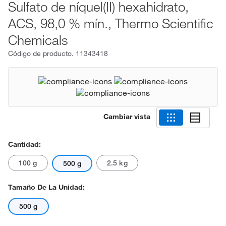
Sulfato de níquel(II) hexahidrato,
ACS, 98,0 % mín., Thermo Scientific
Chemicals
Código de producto.
11343418
Cambiar vista
Cantidad:
100 g
2.5 kg
500 g
Tamaño De La Unidad:
500 g