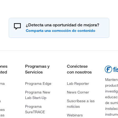
¿Detecta una oportunidad de mejora?
ones
Programas y
Conéctese
sted
Servicios
con nosotros
Mantene
rma
Programa Edge
Lab Reporter
product
investi
Programa New
News Corner
educaci
Lab Start-Up
a
Suscríbase a las
de sumi
Programa
noticias
instala
nes
SureTRACE
instrum
cas
Webinars