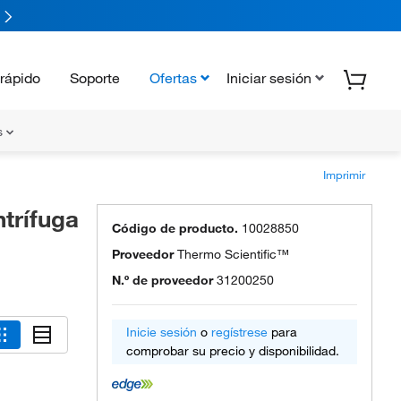
rápido
Soporte
Ofertas
Iniciar sesión
s
Imprimir
trífuga
Código de producto.
10028850
Proveedor
Thermo Scientific™
N.º de proveedor
31200250
Inicie sesión
o
regístrese
para
comprobar su precio y disponibilidad.