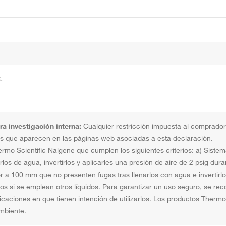
.
a investigación interna:
Cualquier restricción impuesta al comprador 
tos que aparecen en las páginas web asociadas a esta declaración.
ermo Scientific Nalgene que cumplen los siguientes criterios: a) Sis
os de agua, invertirlos y aplicarles una presión de aire de 2 psig dur
 100 mm que no presenten fugas tras llenarlos con agua e invertirlo
s si se emplean otros líquidos. Para garantizar un uso seguro, se re
icaciones en que tienen intención de utilizarlos. Los productos Therm
mbiente.