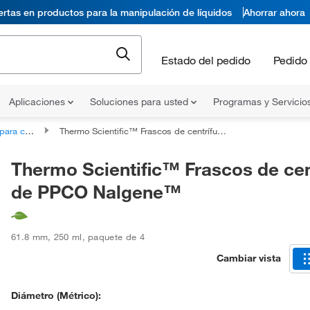
ertas en productos para la manipulación de líquidos
Ahorrar ahora
Estado del pedido
Pedido 
Aplicaciones
Soluciones para usted
Programas y Servicio
centrífuga
Thermo Scientific™ Frascos de centrífuga de PPCO Nalgene™
Thermo Scientific™ Frascos de cen
de PPCO Nalgene™
61.8 mm
,
250 ml
,
paquete de 4
Cambiar vista
Diámetro (métrico):