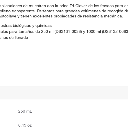
 aplicaciones de muestreo con la brida Tri-Clover de los frascos para
ileno transparente. Perfectos para grandes volúmenes de recogida de
n autoclave y tienen excelentes propiedades de resistencia mecánica.
estras biológicas y químicas
onibles para tamaños de 250 ml (DS3131-0038) y 1000 ml (DS3132-006
enes de llenado
250 mL
8,45 oz