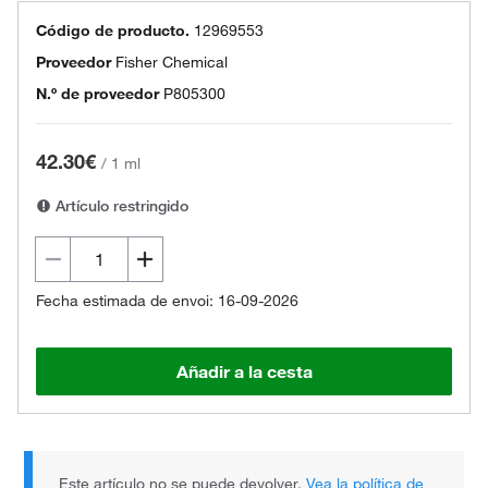
Código de producto.
12969553
Proveedor
Fisher Chemical
N.º de proveedor
P805300
42.30€
/
1 ml
Artículo restringido
Fecha estimada de envoi: 16-09-2026
Añadir a la cesta
Este artículo no se puede devolver.
Vea la política de