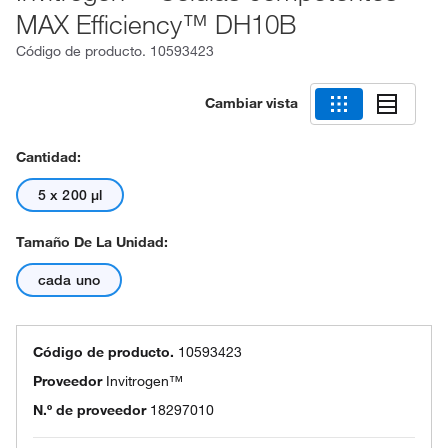
MAX Efficiency™ DH10B
Código de producto.
10593423
Cambiar vista
Cantidad:
5 x 200 μl
Tamaño De La Unidad:
cada uno
Código de producto.
10593423
Proveedor
Invitrogen™
N.º de proveedor
18297010