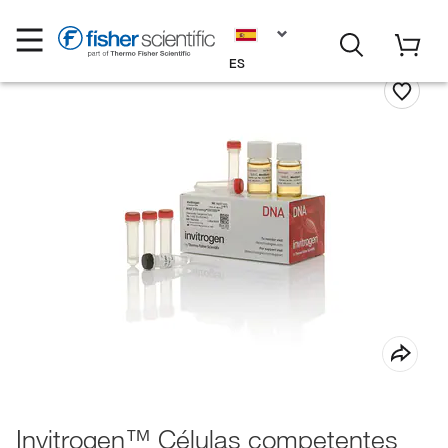
ES
Invitrogen™ Células competentes