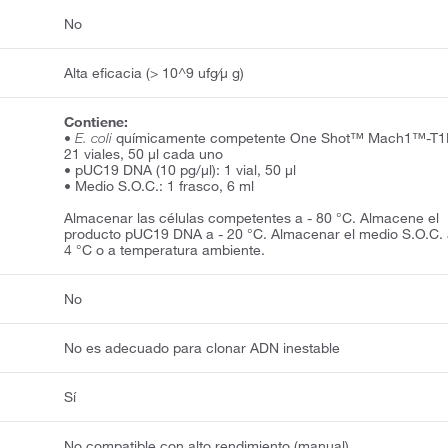
No
Alta eficacia (> 10^9 ufg⁄µ g)
Contiene:
•
E. coli
químicamente competente One Shot™ Mach1™-T1
21 viales, 50 µl cada uno
• pUC19 DNA (10 pg/µl): 1 vial, 50 µl
• Medio S.O.C.: 1 frasco, 6 ml
Almacenar las células competentes a - 80 °C. Almacene el
producto pUC19 DNA a - 20 °C. Almacenar el medio S.O.C.
4 °C o a temperatura ambiente.
No
No es adecuado para clonar ADN inestable
Sí
No compatible con alto rendimiento (manual)