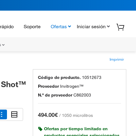
rápido
Soporte
Ofertas
Iniciar sesión
s
Imprimir
Código de producto.
10512673
e Shot™
Proveedor
Invitrogen™
N.º de proveedor
C862003
494.00€
/
1050 microlitros
Ofertas por tiempo limitado en
productos esenciales seleccionados