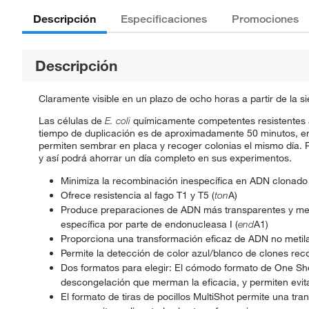
Descripción
Especificaciones
Promociones
Descripción
Claramente visible en un plazo de ocho horas a partir de la 
Las células de
E. coli
químicamente competentes resistentes a
tiempo de duplicación es de aproximadamente 50 minutos, en
permiten sembrar en placa y recoger colonias el mismo día. R
y así podrá ahorrar un día completo en sus experimentos.
Minimiza la recombinación inespecífica en ADN clonado 
Ofrece resistencia al fago T1 y T5 (
ton
A)
Produce preparaciones de ADN más transparentes y mejor
específica por parte de endonucleasa I (
end
A1)
Proporciona una transformación eficaz de ADN no metila
Permite la detección de color azul/blanco de clones rec
Dos formatos para elegir: El cómodo formato de One Shot
descongelación que merman la eficacia, y permiten evitar
El formato de tiras de pocillos MultiShot permite una tra