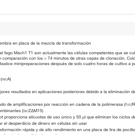
siembra en placa de la mezcla de transformación
l fago Mach1 T1 son actualmente las células competentes que se cult
 comparación con los > 74 minutos de otras cepas de clonación. Col
ealice minipreparaciones después de solo cuatro horas de cultivo a pa
(
rec
A)
es resultados en aplicaciones posteriores debido a la eliminación de
do de amplificaciones por reacción en cadena de la polimerasa (
hsd
R
ombinantes (
lac
ZΔM15)
 proporciona alícuotas de uso único y 50 μl que eliminan los ciclos d
 el desperdicio de dinero en células sin usar
nsformación rápida y de alto rendimiento en una placa de tira de pocillo