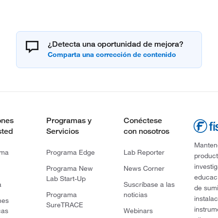
¿Detecta una oportunidad de mejora?
ones
Programas y
Conéctese
sted
Servicios
con nosotros
Mantene
rma
Programa Edge
Lab Reporter
product
investi
Programa New
News Corner
educaci
Lab Start-Up
a
Suscríbase a las
de sumi
Programa
noticias
instala
nes
SureTRACE
instrum
cas
Webinars