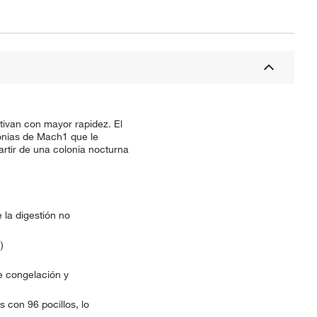
ivan con mayor rapidez. El
onias de Mach1 que le
rtir de una colonia nocturna
 la digestión no
)
e congelación y
s con 96 pocillos, lo