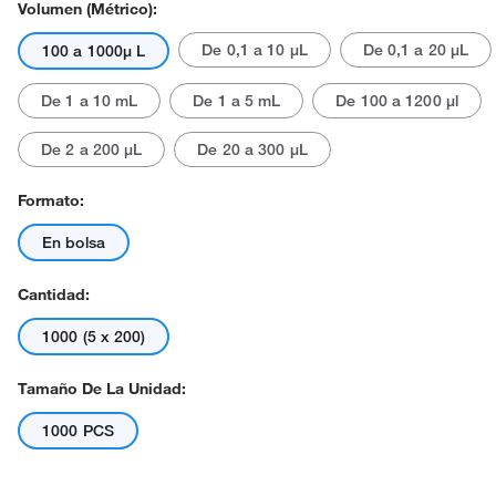
Volumen (métrico):
De 0,1 a 10 μL
De 0,1 a 20 μL
100 a 1000μ L
De 1 a 10 mL
De 1 a 5 mL
De 100 a 1200 μl
De 2 a 200 μL
De 20 a 300 μL
El producto real puede variar.
Formato:
En bolsa
Cantidad:
1000 (5 x 200)
Tamaño De La Unidad:
1000 PCS