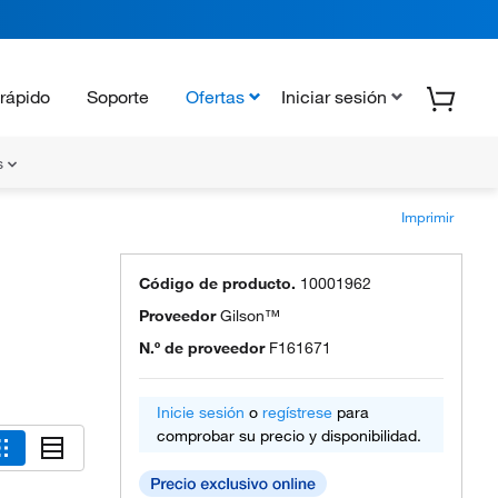
rápido
Soporte
Ofertas
Iniciar sesión
s
Imprimir
Código de producto.
10001962
Proveedor
Gilson™
N.º de proveedor
F161671
Inicie sesión
o
regístrese
para
comprobar su precio y disponibilidad.