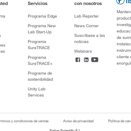
sted
Servicios
con nosotros
Mantene
rma
Programa Edge
Lab Reporter
product
investi
Programa New
News Corner
educaci
Lab Start-Up
a
Suscríbase a las
de sumi
Programa
noticias
instala
nes
SureTRACE
instrum
cas
Webinars
cliente
Programa
enorgul
SureTRACE+
Programa de
sostenibilidad
Unity Lab
Services
rminos y condiciones de ventas
Aviso de privacidad
Política de ca
Fisher Scientific S.L.