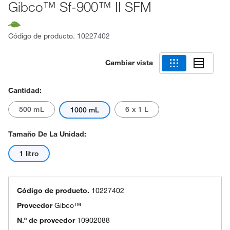
Gibco™ Sf-900™ II SFM
Código de producto.
10227402
Cambiar vista
Cantidad:
500 mL
6 x 1 L
1000 mL
Tamaño De La Unidad:
1 litro
Código de producto.
10227402
Proveedor
Gibco™
N.º de proveedor
10902088