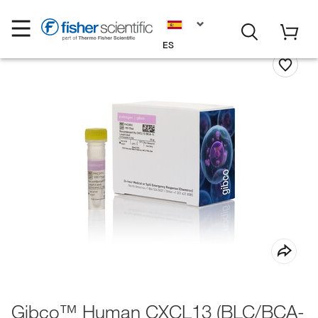
ES
Gibco™ Human CXCL13 (BLC/BCA-