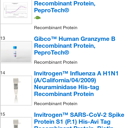
Recombinant Protein,
PeproTech®
Recombinant Protein
Gibco™ Human Granzyme B
13
Recombinant Protein,
PeproTech®
Recombinant Protein
Invitrogen™ Influenza A H1N1
14
(A/California/04/2009)
Neuraminidase His-tag
Recombinant Protein
Recombinant Protein
Invitrogen™ SARS-CoV-2 Spike
15
Protein S1 (P.1) His-Avi Tag