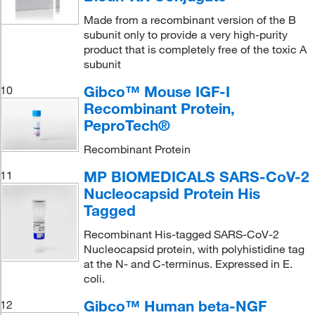
Made from a recombinant version of the B
subunit only to provide a very high-purity
product that is completely free of the toxic A
subunit
Gibco™ Mouse IGF-I
10
Recombinant Protein,
PeproTech®
Recombinant Protein
MP BIOMEDICALS SARS-CoV-2
11
Nucleocapsid Protein His
Tagged
Recombinant His-tagged SARS-CoV-2
Nucleocapsid protein, with polyhistidine tag
at the N- and C-terminus. Expressed in E.
coli.
Gibco™ Human beta-NGF
12