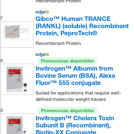
Recombinant Protein
Gibco™ Human TRANCE
7
(RANKL) (soluble) Recombinant
Protein, PeproTech®
Recombinant Protein
8
Promociones disponibles
Invitrogen™ Albumin from
Bovine Serum (BSA), Alexa
Fluor™ 555 conjugate
Suited for applications that require well-
defined molecular weight tracers
9
Promociones disponibles
Invitrogen™ Cholera Toxin
Subunit B (Recombinant),
Biotin-XX Conjugate