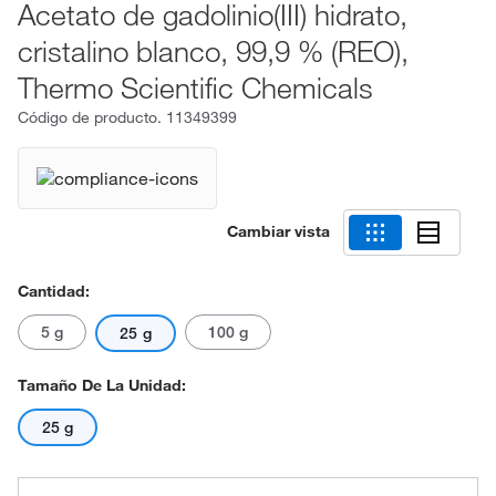
Acetato de gadolinio(III) hidrato,
cristalino blanco, 99,9 % (REO),
Thermo Scientific Chemicals
Código de producto.
11349399
Cambiar vista
Cantidad:
5 g
100 g
25 g
Tamaño De La Unidad:
25 g