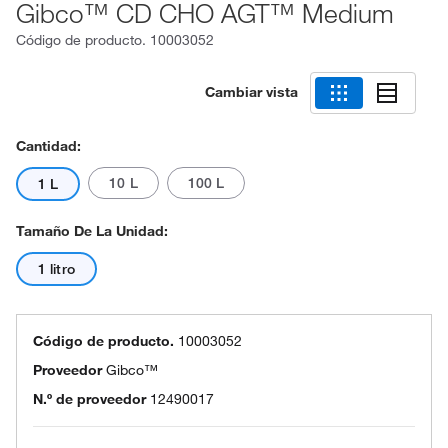
Gibco™ CD CHO AGT™ Medium
Código de producto.
10003052
Cambiar vista
Cantidad:
10 L
100 L
1 L
Tamaño De La Unidad:
1 litro
Código de producto.
10003052
Proveedor
Gibco™
N.º de proveedor
12490017