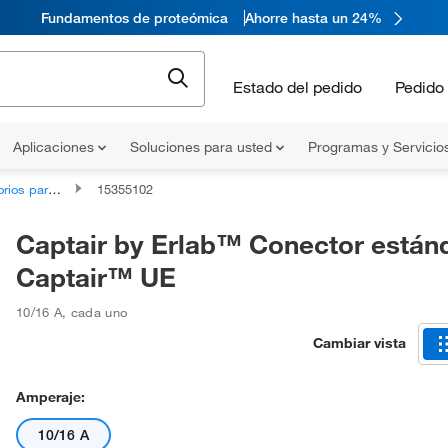
Fundamentos de proteómica
Ahorre hasta un 24%
Estado del pedido
Pedido 
Aplicaciones
Soluciones para usted
Programas y Servicio
 escritorios y mesas
15355102
Captair by Erlab™ Conector están
Captair™ UE
10/16 A
,
cada uno
Cambiar vista
Amperaje:
10/16 A