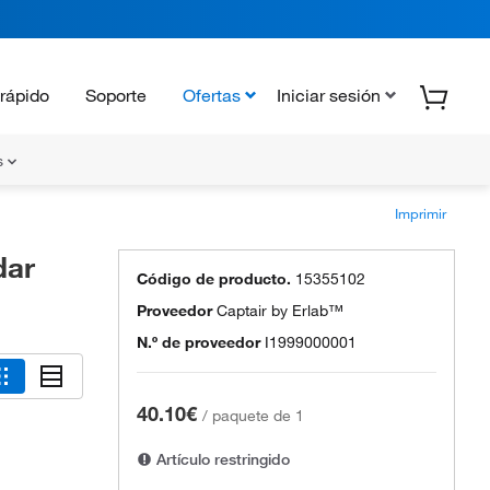
rápido
Soporte
Ofertas
Iniciar sesión
s
Imprimir
dar
Código de producto.
15355102
Proveedor
Captair by Erlab™
N.º de proveedor
I1999000001
40.10€
/
paquete de 1
Artículo restringido