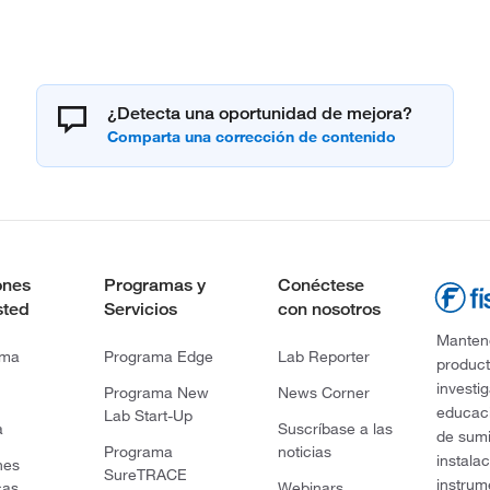
¿Detecta una oportunidad de mejora?
ones
Programas y
Conéctese
sted
Servicios
con nosotros
Mantene
rma
Programa Edge
Lab Reporter
product
investi
Programa New
News Corner
educaci
Lab Start-Up
a
Suscríbase a las
de sumi
Programa
noticias
instala
nes
SureTRACE
instrum
cas
Webinars