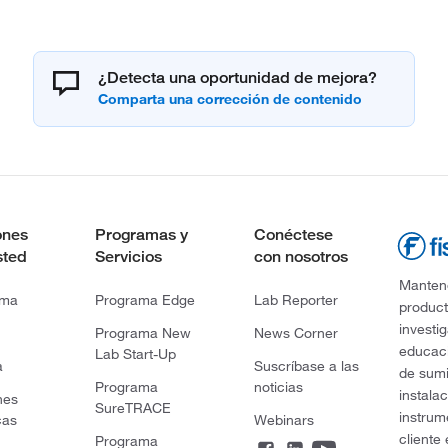
¿Detecta una oportunidad de mejora?
ones
Programas y
Conéctese
sted
Servicios
con nosotros
Mantene
rma
Programa Edge
Lab Reporter
product
investi
Programa New
News Corner
educaci
Lab Start-Up
a
Suscríbase a las
de sumi
Programa
noticias
instala
nes
SureTRACE
instrum
cas
Webinars
cliente
Programa