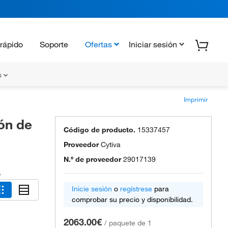
rápido
Soporte
Ofertas
Iniciar sesión
s
Imprimir
ón de
Código de producto.
15337457
Proveedor
Cytiva
N.º de proveedor
29017139
o
Inicie sesión
o
regístrese
para
comprobar su precio y disponibilidad.
2063.00€
/
paquete de 1