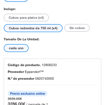
Incluye:
Cubos para platos (x4)
Sin cubos
Cubos redondos de 750 ml (x4)
Tamaño De La Unidad:
cada uno
Código de producto.
12806233
Proveedor
Eppendorf™
N.º de proveedor
5820740000
3535.00€
3286.00€
/ paquete de 1