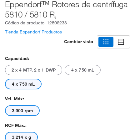
Eppendorf™ Rotores de centrífuga
5810 / 5810 R,
Código de producto.
12806233
Tienda Eppendorf Productos
Cambiar vista
Capacidad:
2 x 4 MTP, 2 x 1 DWP
4 x 750 mL
4 x 750 mL
Vel. Máx:
3.900 rpm
RCF Máx.:
3.214 x g